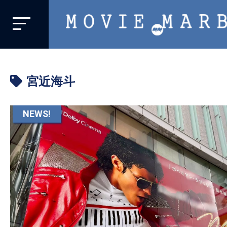
MOVIE
MARBIE
業
界
宮近海斗
初、
映
画
NEWS!
バ
イ
ラ
ル
メ
デ
ィ