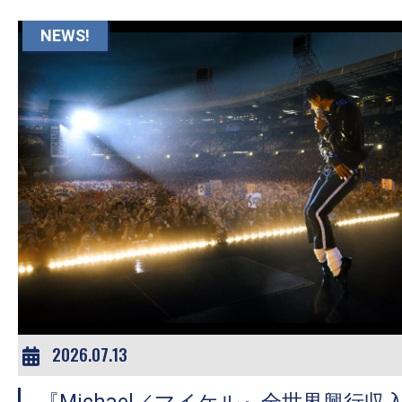
て
一
NEWS!
日
を
ハ
ッ
ピ
ー
に
し
ち
ゃ
お
う。
2026.07.13