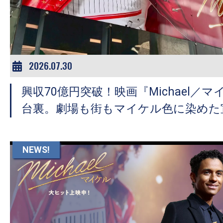
ア
登
場！
MOVIE
MARBIE（ム
2026.07.30
ー
興収70億円突破！映画『Michael／
ビ
ー
台裏。劇場も街もマイケル色に染めた
マ
ー
ビ
NEWS!
ー）
は
世
界
中