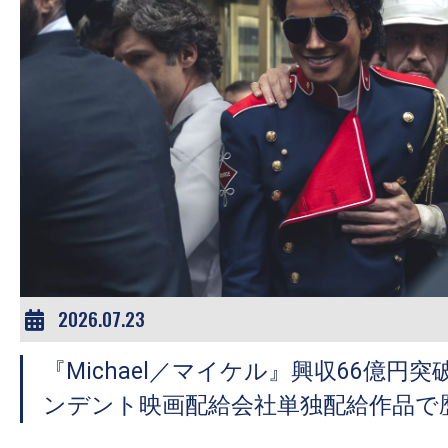
す。
映
画
の
ネ
タ
を
み
ん
な
で
2026.07.23
シ
ェ
『Michael／マイケル』興収66億円
ア
ンデント映画配給会社単独配給作品で歴
し