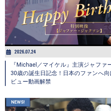
の
映
画
の
ネ
タ
が
2026.07.24
満
載
『Michael／マイケル』主演ジャフ
な
30歳の誕生日記念！日本のファンへ
メ
ビュー動画解禁
デ
ィ
ア
NEWS!
で