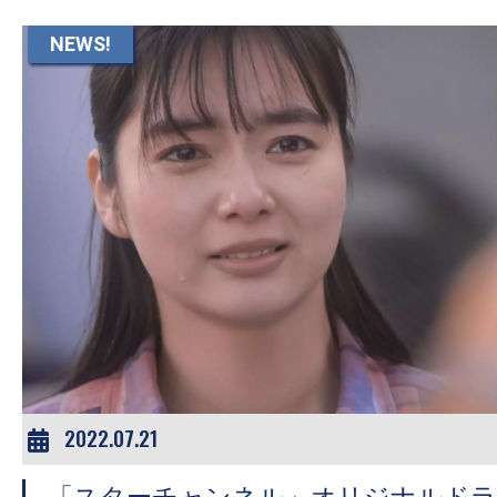
て
一
NEWS!
日
を
ハ
ッ
ピ
ー
に
し
ち
ゃ
お
う。
2022.07.21