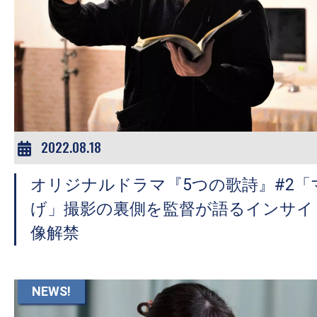
の
映
画
の
ネ
タ
が
2022.08.18
満
載
オリジナルドラマ『5つの歌詩』#2「
な
げ」撮影の裏側を監督が語るインサイ
メ
像解禁
デ
ィ
ア
NEWS!
で