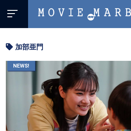
MOVIE
MARBIE
業
界
加部亜門
初、
映
画
NEWS!
バ
イ
ラ
ル
メ
デ
ィ