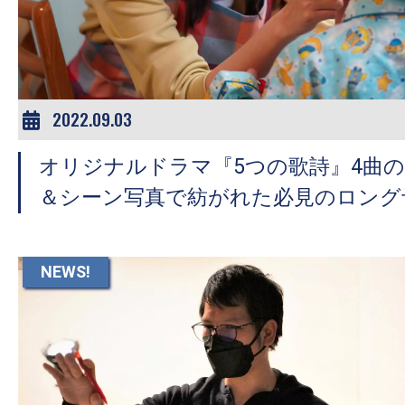
ア
登
場！
MOVIE
MARBIE（ム
2022.09.03
ー
オリジナルドラマ『5つの歌詩』4曲
ビ
ー
＆シーン写真で紡がれた必見のロング
マ
ー
ビ
NEWS!
ー）
は
世
界
中