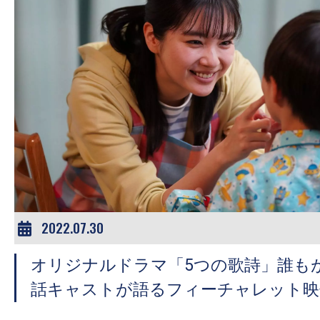
す。
映
画
の
ネ
タ
を
み
ん
な
で
2022.07.30
シ
ェ
オリジナルドラマ「5つの歌詩」誰もが
ア
話キャストが語るフィーチャレット映
し