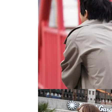
し
ち
ゃ
お
う。