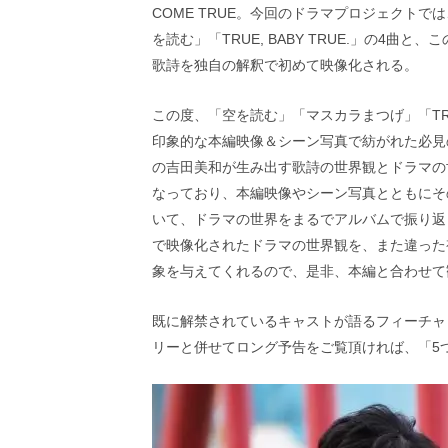
画
COME TRUE。今回のドラマプロジェクト
の
を読む」「TRUE, BABY TRUE.」の4
ネ
歌詩を独自の解釈で初めて映像化される。
タ
を
み
この度、「空を読む」「マスカラまつげ」「TRUE
ん
印象的な本編映像＆シーン写真で紡がれた必見
な
の吉田美和が生み出す歌詩の世界観とドラマの
で
シ
なっており、本編映像やシーン写真とともにそ
ェ
いて、ドラマの世界をまるでアルバムで振り返
ア
で映像化されたドラマの世界観を、また違った
し
象を与えてくれるので、是非、本編と合わせて
て
一
日
既に解禁されているキャストが語るフィーチャ
を
リーと併せてロング予告をご覧頂ければ、「5
ハ
ッ
ピ
ー
に