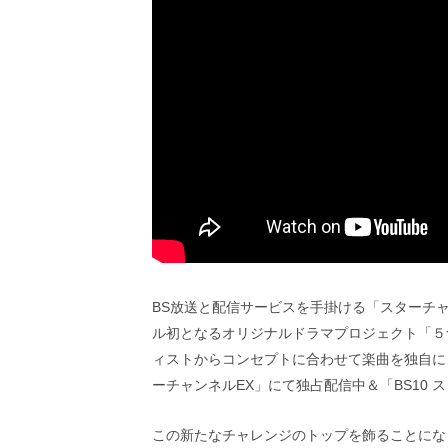
ビ
ー）
は
世
界
中
の
映
画
の
ネ
タ
が
満
載
な
BS放送と配信サービスを手掛ける「スターチャ
メ
ル初となるオリジナルドラマプロジェクト「５
デ
ィストからコンセプトに合わせて楽曲を独自に
ィ
ア
ーチャンネルEX」にて独占配信中＆「BS10
で
す。
この新たなチャレンジのトップを飾ることになった
映