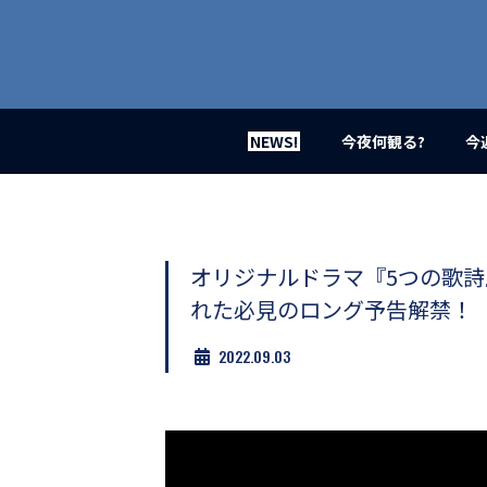
業
界
初、
映
画
バ
イ
NEWS!
今夜何観る?
今
ラ
ル
メ
デ
ィ
ア
オリジナルドラマ『5つの歌詩
登
れた必見のロング予告解禁！
場！
MOVIE
2022.09.03
MARBIE（ム
ー
ビ
ー
マ
ー