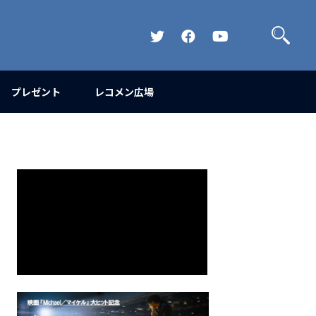
検
索
Official
Official
Official
Twitter
FaceBook
YouTube
Channel
プレゼント
レコメン広場