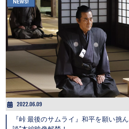
て
NEWS!
一
日
を
ハ
ッ
ピ
ー
に
し
ち
ゃ
お
2022.06.09
う。
『峠 最後のサムライ』和平を願い挑ん