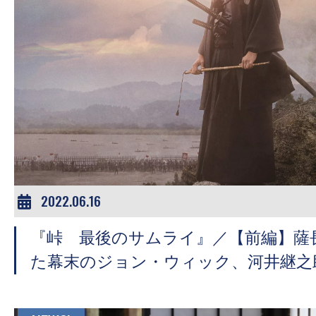
す。
映
画
の
ネ
タ
を
み
ん
な
2022.06.16
で
シ
『峠 最後のサムライ』／【前編】薩
ェ
た幕末のジョン・ウィック、河井継之
ア
し