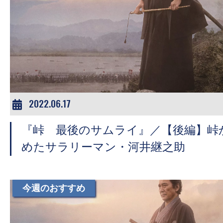
の
映
画
の
ネ
タ
が
2022.06.17
満
載
『峠 最後のサムライ』／【後編】峠
な
めたサラリーマン・河井継之助
メ
デ
ィ
今週のおすすめ
ア
で