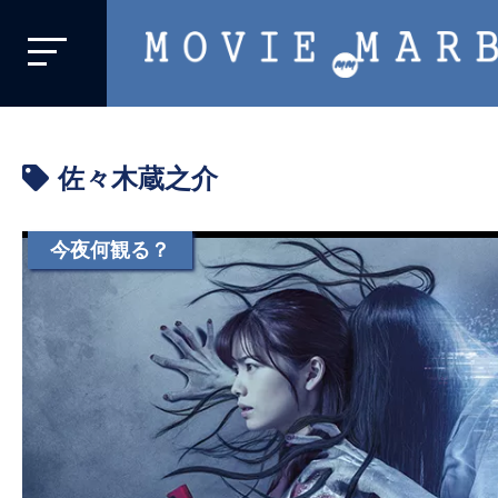
MOVIE
MARBIE
業
界
佐々木蔵之介
初、
映
画
今夜何観る？
バ
イ
ラ
ル
メ
デ
ィ