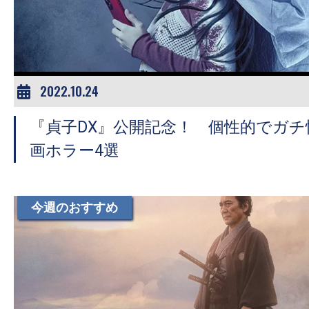
ア
登
場！
MOVIE
MARBIE（ム
2022.10.24
ー
『貞子DX』公開記念！ 個性的でガ
ビ
ー
画ホラー4選
マ
ー
ビ
今週のおすすめ
ー）
は
世
界
中