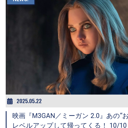
す。
映
画
の
ネ
タ
を
み
ん
な
で
シ
2025.05.22
ェ
ア
映画『M3GAN／ミーガン 2.0』あの“
し
レベルアップして帰ってくる！ 10/1