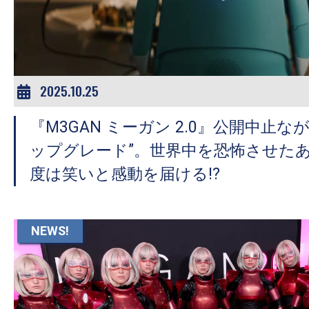
ア
登
場！
MOVIE
MARBIE（ム
2025.10.25
ー
『M3GAN ミーガン 2.0』公開中止な
ビ
ー
ップグレード”。世界中を恐怖させたあ
マ
度は笑いと感動を届ける!?
ー
ビ
ー）
NEWS!
は
世
界
中