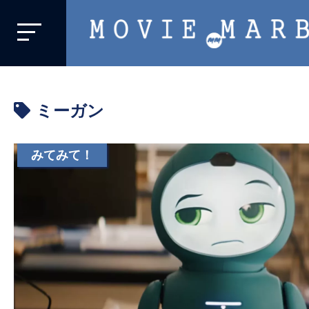
MOVIE
MARBIE
業
界
ミーガン
初、
映
画
みてみて！
バ
イ
ラ
ル
メ
デ
ィ