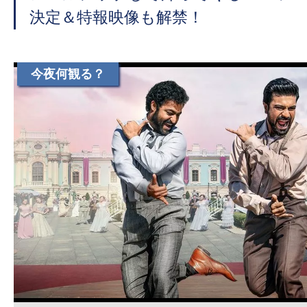
て
決定＆特報映像も解禁！
一
日
を
今夜何観る？
ハ
ッ
ピ
ー
に
し
ち
ゃ
お
う。