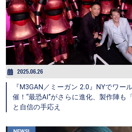
の
映
画
の
ネ
タ
が
満
2025.06.26
載
な
『M3GAN／ミーガン 2.0』NYでワ
メ
催！“最恐AI”がさらに進化、製作陣も
デ
と自信の手応え
ィ
ア
で
NEWS!