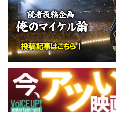
て
一
日
を
ハ
ッ
ピ
ー
に
し
ち
ゃ
お
う。