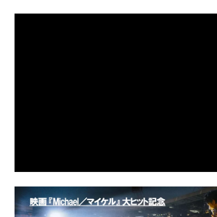
す。
映
画
の
ネ
タ
を
み
ん
な
で
シ
ェ
ア
し