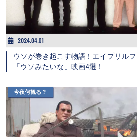
ア
登
場！
MOVIE
MARBIE（ム
2024.04.01
ー
ウソが巻き起こす物語！エイプリルフ
ビ
ー
「ウソみたいな」映画4選！
マ
ー
ビ
今夜何観る？
ー）
は
世
界
中