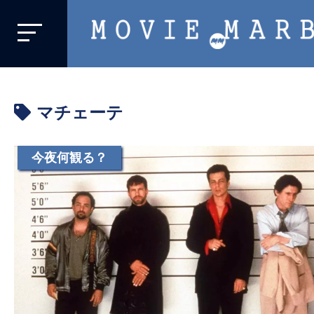
MOVIE
MARBIE
業
界
マチェーテ
初、
映
画
今夜何観る？
バ
イ
ラ
ル
メ
デ
ィ