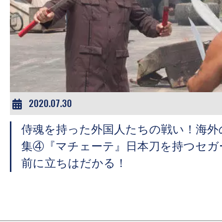
の
映
画
の
ネ
タ
が
2020.07.30
満
載
侍魂を持った外国人たちの戦い！海外
な
集④『マチェーテ』日本刀を持つセガ
メ
前に立ちはだかる！
デ
ィ
ア
で