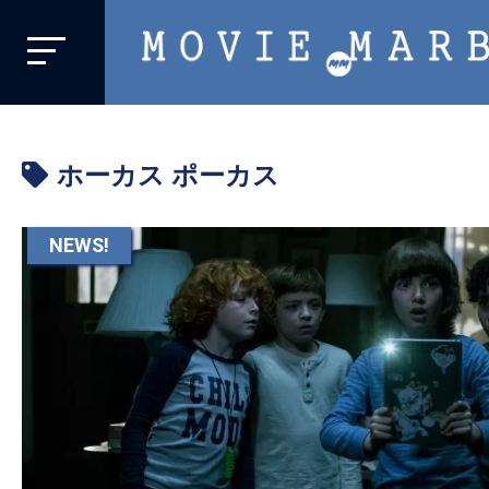
MOVIE
MARBIE
業
界
ホーカス ポーカス
初、
映
画
NEWS!
バ
イ
ラ
ル
メ
デ
ィ