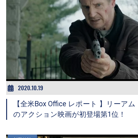
す。
映
画
の
ネ
タ
を
み
ん
な
2020.10.19
で
シ
【全米Box Office レポート 】リー
ェ
のアクション映画が初登場第1位！
ア
し