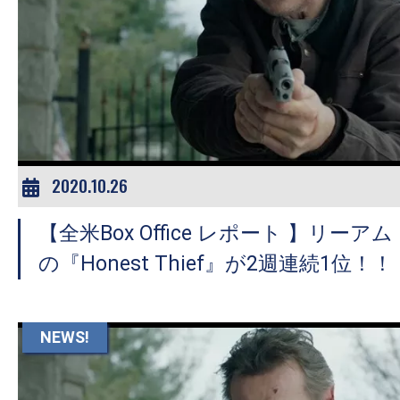
の
映
画
の
ネ
タ
が
2020.10.26
満
載
【全米Box Office レポート 】リー
な
の『Honest Thief』が2週連続1位！！
メ
デ
ィ
NEWS!
ア
で