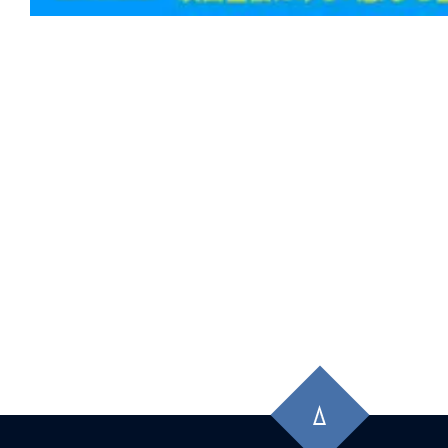
先
頭
に