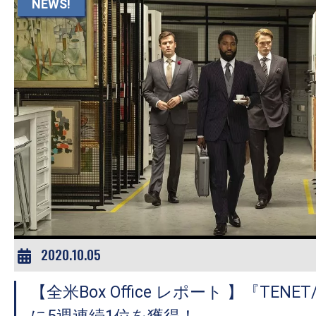
て
NEWS!
一
日
を
ハ
ッ
ピ
ー
に
し
ち
ゃ
お
2020.10.05
う。
【全米Box Office レポート 】『TEN