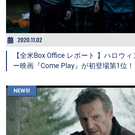
ア
登
場！
MOVIE
MARBIE（ム
2020.11.02
ー
【全米Box Office レポート 】ハロ
ビ
ー
ー映画『Come Play』が初登場第1位！
マ
ー
ビ
NEWS!
ー）
は
世
界
中