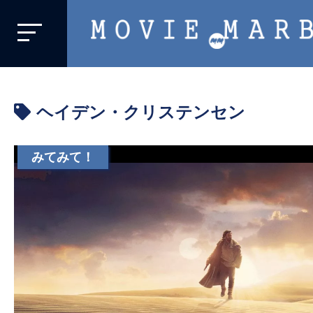
MOVIE
MARBIE
業
界
ヘイデン・クリステンセン
初、
映
画
みてみて！
バ
イ
ラ
ル
メ
デ
ィ