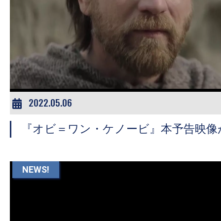
の
映
画
の
ネ
タ
が
2022.05.06
満
載
『オビ＝ワン・ケノービ』本予告映像
な
メ
NEWS!
デ
ィ
ア
で