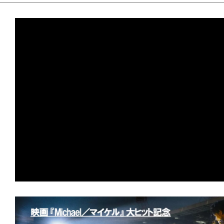
て
一
日
を
ハ
ッ
ピ
ー
に
し
ち
ゃ
お
う。