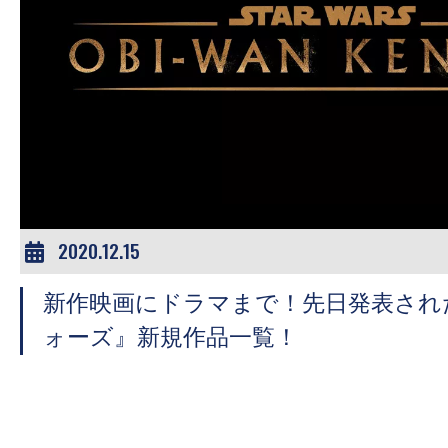
す。
映
画
の
ネ
タ
を
み
ん
2020.12.15
な
新作映画にドラマまで！先日発表され
で
シ
ォーズ』新規作品一覧！
ェ
ア
し