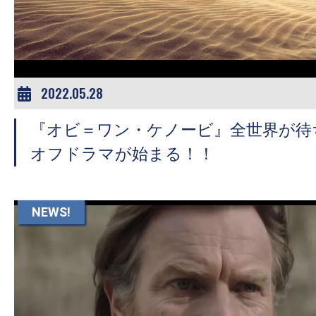
ア
登
場！
MOVIE
MARBIE（ム
2022.05.28
ー
『オビ＝ワン・ケノービ』全世界が待
ビ
ー
オフドラマが始まる！！
マ
ー
ビ
NEWS!
ー）
は
世
界
中