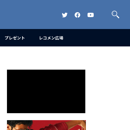
検
索
Official
Official
Official
Twitter
FaceBook
YouTube
Channel
プレゼント
レコメン広場