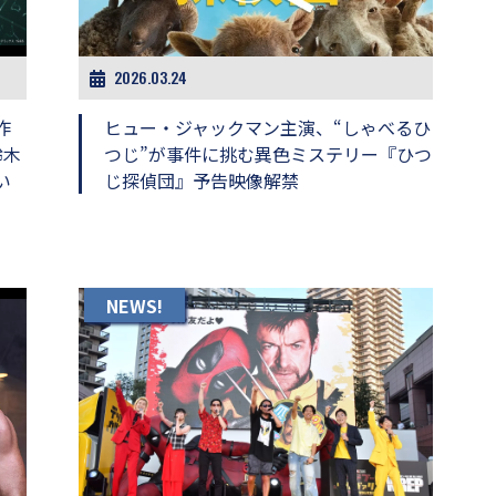
2026.03.24
作
ヒュー・ジャックマン主演、“しゃべるひ
鈴木
つじ”が事件に挑む異色ミステリー『ひつ
い
じ探偵団』予告映像解禁
NEWS!