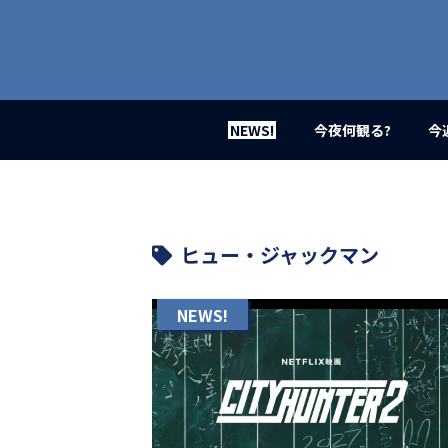
業
界
初、
映
画
バ
イ
NEWS!
今夜何観る?
今
ラ
ル
メ
デ
ィ
ア
ヒュー・ジャックマン
登
場！
MOVIE
NEWS!
MARBIE（ム
ー
ビ
ー
マ
ー