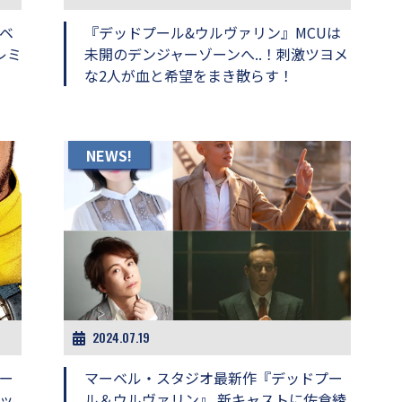
ベ
『デッドプール&ウルヴァリン』MCUは
レミ
未開のデンジャーゾーンへ..！刺激ツヨメ
な2人が血と希望をまき散らす！
NEWS!
2024.07.19
ー
マーベル・スタジオ最新作『デッドプー
ッ
ル＆ウルヴァリン』 新キャストに佐倉綾