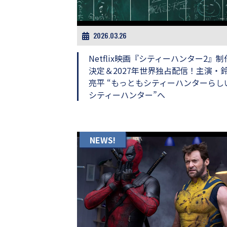
ビ
ー）
は
世
2026.03.26
界
中
Netflix映画『シティーハンター2』制
の
決定＆2027年世界独占配信！主演・
映
亮平 “もっともシティーハンターらし
画
の
シティーハンター”へ
ネ
タ
が
満
NEWS!
載
な
メ
デ
ィ
ア
で
す。
映