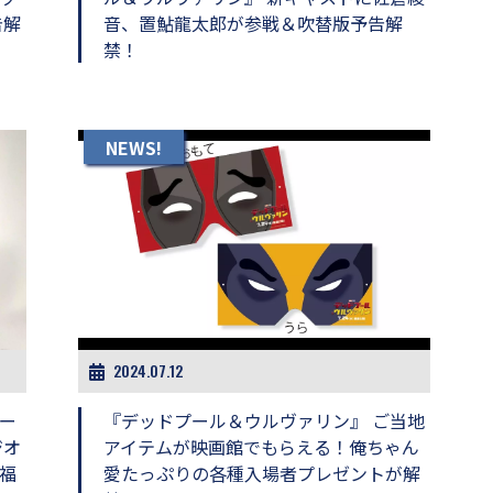
告解
音、置鮎龍太郎が参戦＆吹替版予告解
禁！
NEWS!
2024.07.12
ー
『デッドプール＆ウルヴァリン』 ご当地
ジオ
アイテムが映画館でもらえる！俺ちゃん
木福
愛たっぷりの各種入場者プレゼントが解