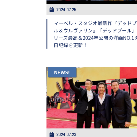
画
2024.07.25
の
ネ
マーベル・スタジオ最新作『デッドプ
タ
を
ル＆ウルヴァリン』「デッドプール」
み
リーズ最高＆2024年公開の洋画NO.1
ん
日記録を更新！
な
で
シ
ェ
ア
NEWS!
し
て
一
日
を
ハ
ッ
ピ
ー
に
2024.07.23