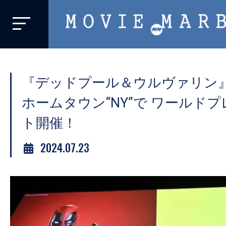
MOVIE
MARBIE
業
界
『デッドプール＆ウルヴァリン
初、
映
ホームタウン“NY”で ワールド
画
ト開催！
バ
イ
2024.07.23
ラ
ル
メ
デ
ィ