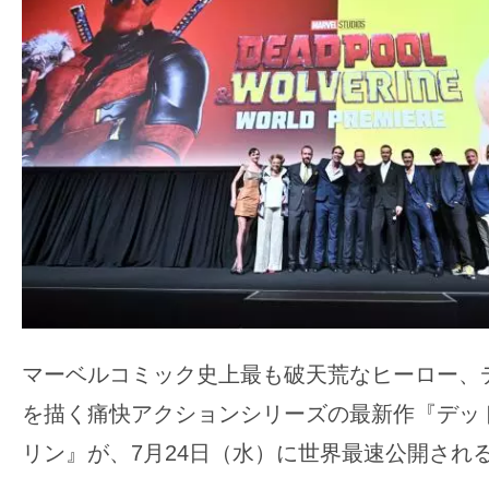
ア
登
場！
MOVIE
MARBIE（ム
ー
ビ
ー
マ
ー
ビ
ー）
マーベルコミック史上最も破天荒なヒーロー、
は
を描く痛快アクションシリーズの最新作『デッ
世
界
リン』が、7月24日（水）に世界最速公開され
中