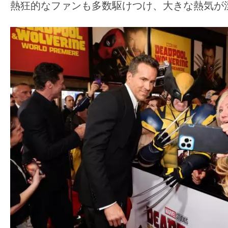
熱狂的なファンも多数駆けつけ、大きな熱気が
す。
映
画
の
ネ
タ
を
み
ん
な
で
シ
ェ
ア
し