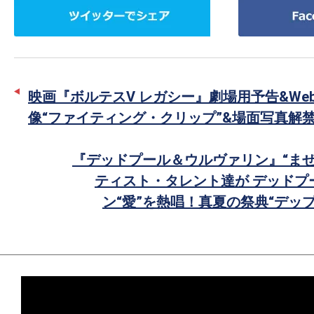
ツ
Facebook
イ
で
ッ
シ
タ
ェ
ー
ア
映画『ボルテスV レガシー』劇場用予告&We
で
像“ファイティング・クリップ”&場面写真解
シ
ェ
『デッドプール＆ウルヴァリン』“まぜ
ア
ティスト・タレント達が デッドプ
ン“愛”を熱唱！真夏の祭典“デッ