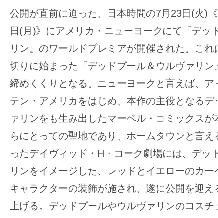
の
公開が直前に迫った、日本時間の7月23日(火)《
映
日(月)》にアメリカ・ニューヨークにて『デッ
画
リン』のワールドプレミアが開催された。これ
の
切りに始まった『デッドプール＆ウルヴァリン
ネ
タ
締めくくりとなる。ニューヨークと言えば、ア
が
テン・アメリカをはじめ、本作の主役となるデ
満
ァリンをも生み出したマーベル・コミックスが
載
らにとっての聖地であり、ホームタウンと言え
な
メ
ったデイヴィッド・H・コーク劇場には、デッ
デ
リンをイメージした、レッドとイエローのカー
ィ
キャラクターの装飾が施され、遂に公開を迎え
ア
上げる。デッドプールやウルヴァリンのコスチ
で