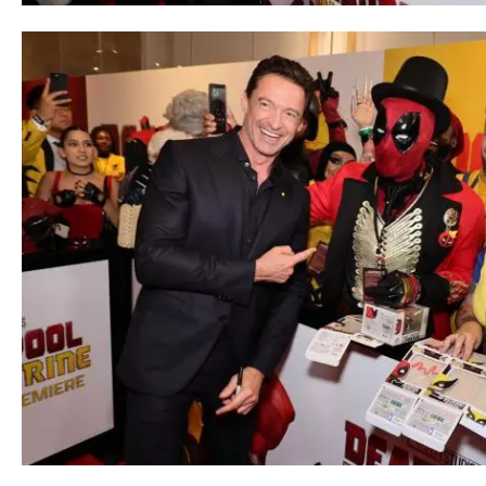
て
一
日
を
ハ
ッ
ピ
ー
に
し
ち
ゃ
お
う。