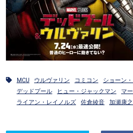
MCU
ウルヴァリン
コミコン
ショーン・
デッドプール
ヒュー・ジャックマン
マー
ライアン・レイノルズ
佐倉綾音
加瀬康之