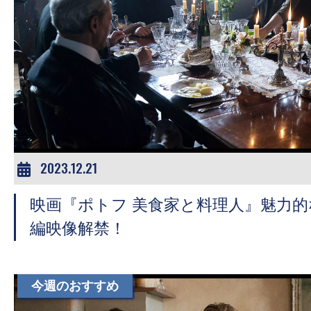
の
映
画
の
ネ
タ
が
満
2023.12.21
載
な
映画『ポトフ 美食家と料理人』魅力
メ
編映像解禁！
デ
ィ
ア
今週のおすすめ
で