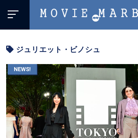
MOVIE
MARBIE
業
界
ジュリエット・ビノシュ
初、
映
画
NEWS!
バ
イ
ラ
ル
メ
デ
ィ