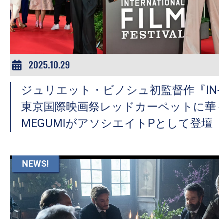
ア
登
場！
MOVIE
MARBIE（ム
2025.10.29
ー
ジュリエット・ビノシュ初監督作『IN-I I
ビ
ー
東京国際映画祭レッドカーペットに華
マ
MEGUMIがアソシエイトPとして登壇
ー
ビ
ー）
NEWS!
は
世
界
中