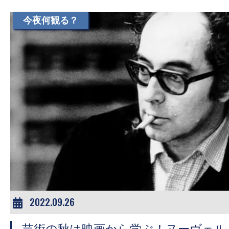
て
一
今夜何観る？
日
を
ハ
ッ
ピ
ー
に
し
ち
ゃ
お
う。
2022.09.26