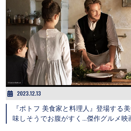
す。
映
画
の
ネ
タ
を
み
ん
な
で
2023.12.13
シ
ェ
『ポトフ 美食家と料理人』登場する
ア
味しそうでお腹がすく…傑作グルメ映
し