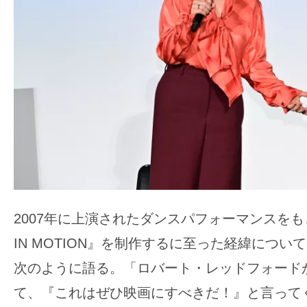
す。
映
画
の
ネ
タ
を
み
ん
な
で
2007年に上演されたダンスパフォーマンスをもと
シ
IN MOTION』を制作するに至った経緯につい
ェ
ア
次のように語る。「ロバート・レッドフォード
し
て、『これはぜひ映画にすべきだ！』と言って