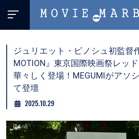
MOVIE
MARBIE
業
界
ジュリエット・ビノシュ初監督作『IN
初、
映
MOTION』東京国際映画祭レッ
画
華々しく登場！MEGUMIがアソ
バ
て登壇
イ
ラ
2025.10.29
ル
メ
デ
ィ