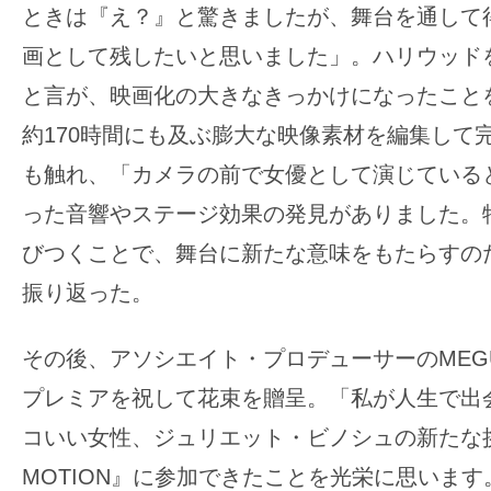
て
ときは『え？』と驚きましたが、舞台を通して
一
画として残したいと思いました」。ハリウッド
日
を
と言が、映画化の大きなきっかけになったこと
ハ
約170時間にも及ぶ膨大な映像素材を編集して
ッ
も触れ、「カメラの前で女優として演じている
ピ
った音響やステージ効果の発見がありました。
ー
に
びつくことで、舞台に新たな意味をもたらすの
し
振り返った。
ち
ゃ
その後、アソシエイト・プロデューサーのMEG
お
プレミアを祝して花束を贈呈。「私が人生で出
う。
コいい女性、ジュリエット・ビノシュの新たな挑戦で
MOTION』に参加できたことを光栄に思いま