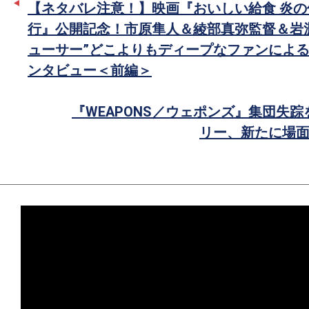
【ネタバレ注意！】映画『おいしい給食 炎の
で
行』公開記念！市原隼人＆綾部真弥監督＆岩
シ
ューサー”どこよりもディープなファンによる
ェ
ンタビュー＜前編＞
ア
『WEAPONS／ウェポンズ』集団失
リー、新たに場面