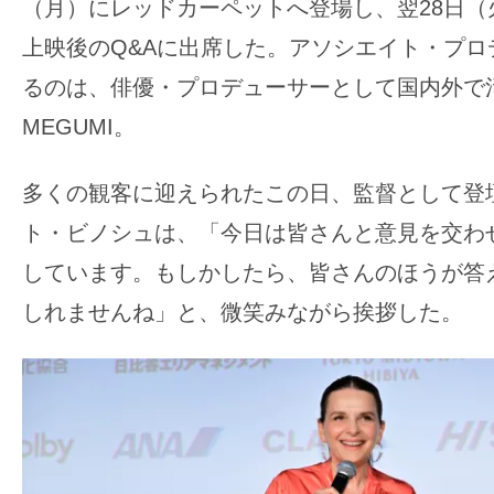
（月）にレッドカーペットへ登場し、翌28日（
の
上映後のQ&Aに出席した。アソシエイト・プロ
映
るのは、俳優・プロデューサーとして国内外で
画
の
MEGUMI。
ネ
タ
多くの観客に迎えられたこの日、監督として登
が
ト・ビノシュは、「今日は皆さんと意見を交わ
満
しています。もしかしたら、皆さんのほうが答
載
しれませんね」と、微笑みながら挨拶した。
な
メ
デ
ィ
ア
で