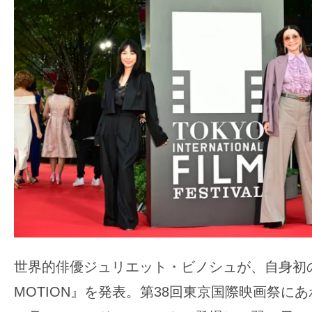
ア
登
場！
MOVIE
MARBIE（ム
ー
ビ
ー
マ
ー
ビ
ー）
は
世界的俳優ジュリエット・ビノシュが、自身初の監督
世
界
MOTION』を発表。第38回東京国際映画祭にあ
中