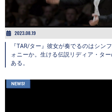
ア
登
場！
MOVIE
MARBIE（ム
2023.08.19
ー
『TAR/ター』彼女が奏でるのはシン
ビ
ー
ォニーか。生ける伝説リディア・ター
マ
ある。
ー
ビ
ー）
NEWS!
は
世
界
中