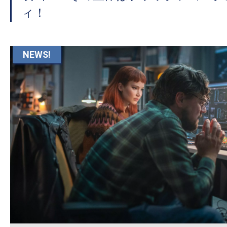
て
ィ！
一
日
を
NEWS!
ハ
ッ
ピ
ー
に
し
ち
ゃ
お
う。