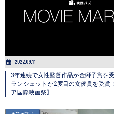
の
映
画
の
ネ
タ
が
満
2022.09.11
載
な
3年連続で女性監督作品が金獅子賞を
メ
ランシェットが2度目の女優賞を受賞
デ
ア国際映画祭】
ィ
ア
で
みてみて！