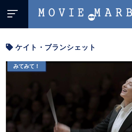
MOVIE
MARBIE
業
界
ケイト・ブランシェット
初、
映
画
みてみて！
バ
イ
ラ
ル
メ
デ
ィ