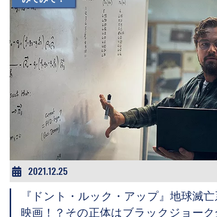
す。
映
画
の
ネ
タ
を
み
ん
な
で
シ
2021.12.25
ェ
ア
『ドント・ルック・アップ』地球滅亡
し
映画！？その正体はブラックジョーク