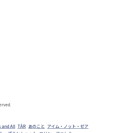
erved.
 and All
TÁR
あのこと
アイム・ノット・ゼア