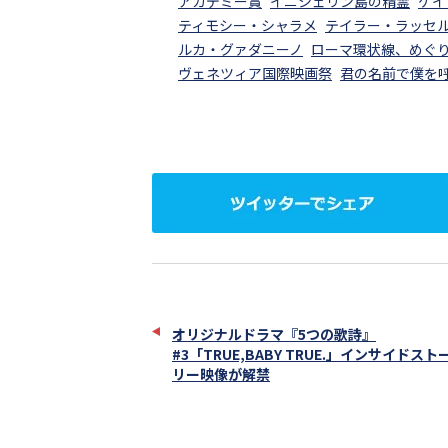
アカデミー賞
イニシェリン島の精霊
ケイ
ティモシー・シャラメ
テイラー・ラッセ
ルカ・グァダニーノ
ローマ環状線、めぐ
ヴェネツィア国際映画祭
君の名前で僕を
ツ
イ
ッ
タ
ー
で
シ
ェ
オリジナルドラマ『5つの歌詩』
ア
#3「TRUE,BABY TRUE.」インサイドスト
リー映像が解禁