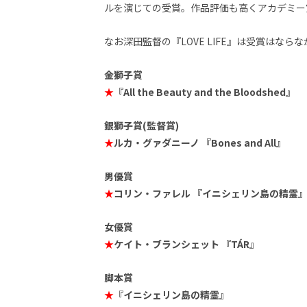
し
ルを演じての受賞。作品評価も高くアカデミー
ち
ゃ
なお深田監督の『LOVE LIFE』は受賞はな
お
う。
金獅子賞
★
『All the Beauty and the Bloodshed』
銀獅子賞(監督賞)
★
ルカ・グァダニーノ 『Bones and All』
男優賞
★
コリン・ファレル 『イニシェリン島の精霊
女優賞
★
ケイト・ブランシェット 『TÁR』
脚本賞
★
『イニシェリン島の精霊』