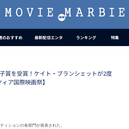
MOVIE
MARBIE
週のおすすめ
最新配信エンタ
ランキング
特集
子賞を受賞！ケイト・ブランシェットが2度
ツィア国際映画祭】
ペティションの各部門が発表された。