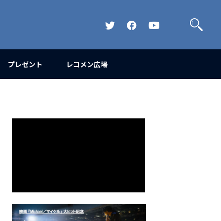
検
索
Official
Official
Official
Twitter
FaceBook
YouTube
Channel
プレゼント
レコメン広場