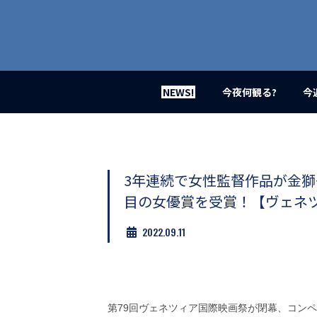
業
界
初、
映
画
バ
イ
NEWS!
今夜何観る?
今
ラ
ル
メ
デ
ィ
ア
3年連続で女性監督作品が金獅
登
目の女優賞を受賞！【ヴェネ
場！
MOVIE
2022.09.11
MARBIE（ム
ー
ビ
ー
マ
ー
第79回ヴェネツィア国際映画祭が閉幕、コン