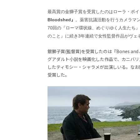
ビ
ー）
最高賞の金獅子賞を受賞したのはローラ・ポイ
は
世
Bloodshed』
。薬害抗議活動を行うカメラマ
界
70回の『ローマ環状線、めぐりゆく人生たち』
中
のこと』に続き3年連続で女性監督作品がヴェ
の
映
画
銀獅子賞(監督賞)を受賞したのは『Bones and 
の
グアダルト小説を映画化した作品で、カニバリ
ネ
したティモシー・シャラメが出演しいる。なお
タ
受賞した。
が
満
載
な
メ
デ
ィ
ア
で
す。
映