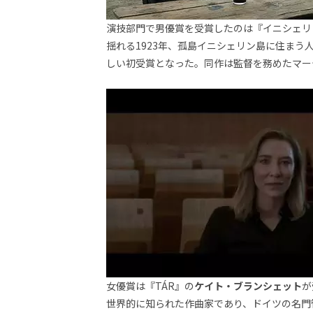
画
の
演技部門で男優賞を受賞したのは『イニシェリ
ネ
揺れる1923年、孤島イニシェリン島に住ま
タ
しい初受賞となった。同作は監督を務めたマー
を
み
ん
な
で
シ
ェ
ア
し
て
一
日
を
ハ
ッ
ピ
女優賞は『TÁR』の
ケイト・ブランシェット
が
ー
に
世界的に知られた作曲家であり、ドイツの名門