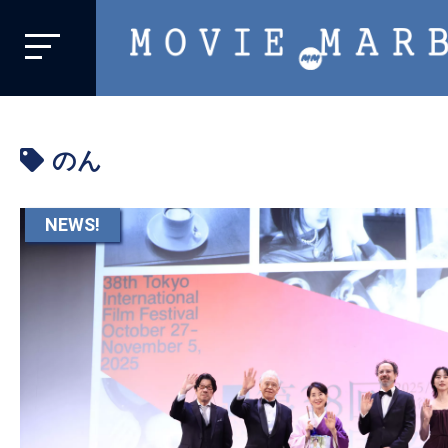
MOVIE
MARBIE
業
界
のん
初、
映
画
NEWS!
バ
イ
ラ
ル
メ
デ
ィ