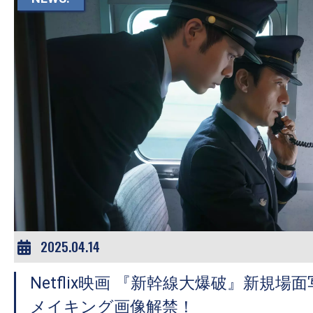
す。
映
画
の
ネ
タ
を
み
ん
な
で
シ
2025.04.14
ェ
ア
Netflix映画 『新幹線大爆破』新規場
し
メイキング画像解禁！