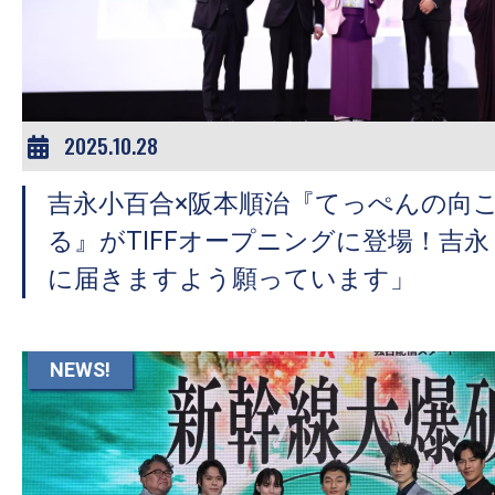
ア
登
場！
MOVIE
MARBIE（ム
2025.10.28
ー
吉永小百合×阪本順治『てっぺんの向
ビ
ー
る』がTIFFオープニングに登場！吉
マ
に届きますよう願っています」
ー
ビ
ー）
NEWS!
は
世
界
中