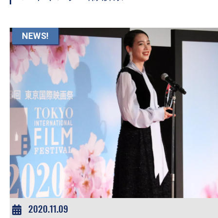
て
一
日
NEWS!
を
ハ
ッ
ピ
ー
に
し
ち
ゃ
お
う。
2020.11.09