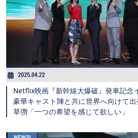
の
映
画
の
ネ
タ
が
満
2025.04.22
載
な
Netflix映画『新幹線大爆破』発車記
メ
豪華キャスト陣と共に世界へ向けて出
デ
草彅「一つの希望を感じて欲しい」
ィ
ア
で
NEWS!