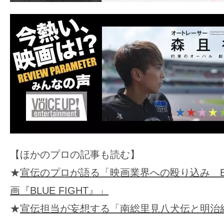
【ほかのプロの記事も読む】
★
宣伝のプロが語る「映画業界への殴り込み Brea
画『BLUE FIGHT』」
★
宣伝担当が妄想する「南総里見八犬伝と明治