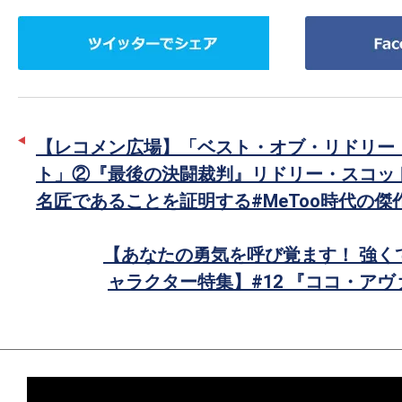
ツ
Facebook
イ
で
ッ
シ
タ
ェ
ー
ア
【レコメン広場】「ベスト・オブ・リドリー
で
ト」②『最後の決闘裁判』リドリー・スコッ
シ
名匠であることを証明する#MeToo時代の傑
ェ
ア
【あなたの勇気を呼び覚ます！ 強く
ャラクター特集】#12 『ココ・ア