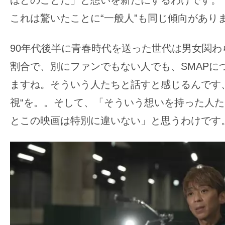
ほどのことだ」と想いを新たにするわけです。
す。
これは驚いたことに“一般人”も同じ傾向があり
映
画
90年代後半に青春時代を送った世代は男女関わ
の
ネ
割合で、別にファンでもない人でも、SMAPに
タ
ますね。そういう人たちと話すと感じるんです
を
視“を。。そして、「そういう想いを持った人
み
とこの映画は特別に違いない」と思うわけです
ん
な
で
シ
ェ
ア
し