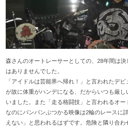
て
一
日
を
ハ
ッ
ピ
ー
森さんのオートレーサーとしての、28年間は決
に
はありませんでした。
し
「アイドルは芸能界へ帰れ！」と言われたデビ
ち
ゃ
が故に体重がハンデになる、だからいつも厳し
お
いました。また「走る格闘技」と言われるオー
う。
なのにバンバンぶつかる映像は2輪のレースに
えない」と思われるはずです。危険と隣り合わ