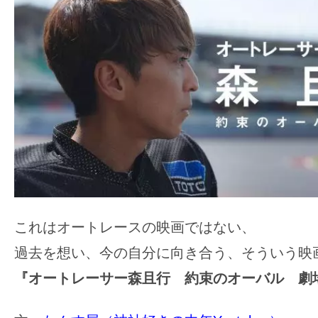
ア
登
場！
MOVIE
MARBIE（ム
ー
ビ
ー
マ
ー
ビ
これはオートレースの映画ではない、
ー）
過去を想い、今の自分に向き合う、そういう映
は
世
『オートレーサー森且行 約束のオーバル 劇
界
中