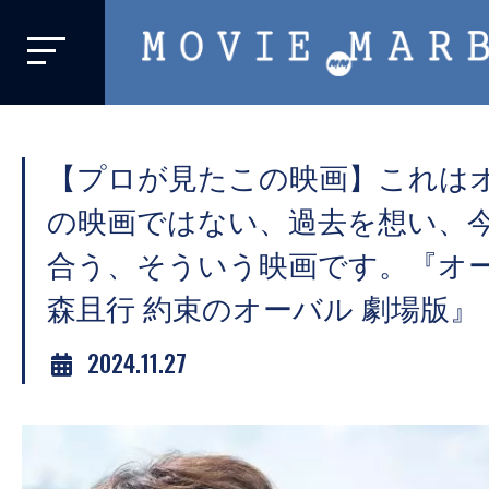
MOVIE
MARBIE
業
界
【プロが見たこの映画】これは
初、
映
の映画ではない、過去を想い、
画
合う、そういう映画です。『オ
バ
森且行 約束のオーバル 劇場版』
イ
ラ
2024.11.27
ル
メ
デ
ィ