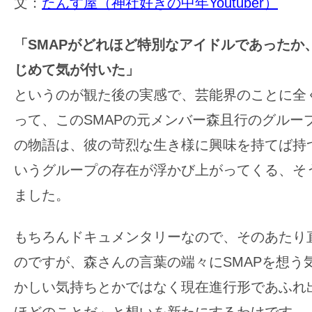
文：
たんす屋（神社好きの中年Youtuber）
の
映
「SMAPがどれほど特別なアイドルであったか
画
じめて気が付いた」
の
というのが観た後の実感で、芸能界のことに全
ネ
タ
って、このSMAPの元メンバー森且行のグルー
が
の物語は、彼の苛烈な生き様に興味を持てば持つ
満
いうグループの存在が浮かび上がってくる、そ
載
ました。
な
メ
もちろんドキュメンタリーなので、そのあたり
デ
ィ
のですが、森さんの言葉の端々にSMAPを想う
ア
かしい気持ちとかではなく現在進行形であふれ
で