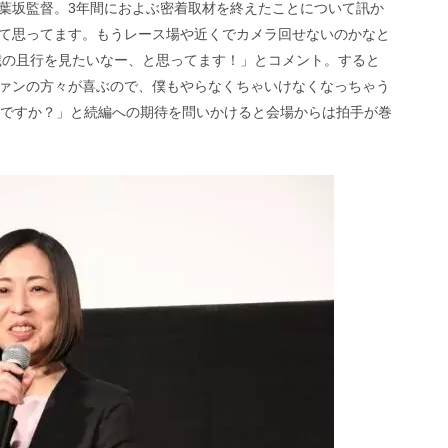
葉坂監督。3年間におよぶ密着取材を終えたことについて訊か
て思ってます。もうレース場や近くでカメラ回せないのかなと
0歳の且行を見たいなー、と思ってます！」とコメント。すると
ァンの方々が喜ぶので、僕もやらなくちゃいけなくなっちゃう
いですか？」と続編への期待を問いかけると会場からは拍手が巻