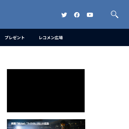
検
索
Official
Official
Official
Twitter
FaceBook
YouTube
Channel
プレゼント
レコメン広場