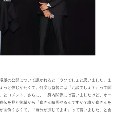
場版の公開について訊かれると「ウソでしょと思いました。ま
ょっと信じがたくて。何度も監督には『冗談でしょ？』って聞
」とコメント。さらに、「身内関係には言いましたけど、オー
宣伝を見た後輩から『森さん映画やるんですか？誰が森さんを
が面倒くさくて、『自分が演じてます』って言いました」と会