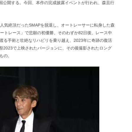
より全国公開する。今回、本作の完成披露イベントが行われ、森且行
人気絶頂だったSMAPを脱退し、オートレーサーに転身した森
オートレース」で悲願の初優勝、そのわずか82日後、レース中
渡る手術と壮絶なリハビリを乗り越え、2023年に奇跡の復活
祭2023で上映されたバージョンに、その後撮影されたロング
もの。