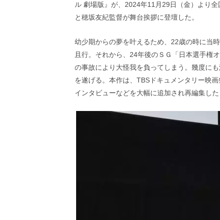
ル 劇場版』が、2024年11月29日（金）
画
の
と穂坂友紀監督が舞台挨拶に登壇した。
ネ
タ
幼少期からの夢を叶えるため、22歳の時に当時
を
且行。それから、24年後のＳＧ「日本選手権
み
ん
の事故により大怪我を負ってしまう。幾度にも
な
を遂げる。本作は、TBSドキュメンタリー映画
で
インタビューなどを大幅に追加され再編集した
シ
ェ
ア
し
て
一
日
を
ハ
ッ
ピ
ー
に