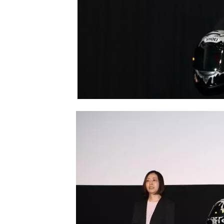
し
ち
ゃ
お
う。