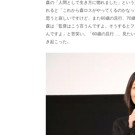
森の「人間として生き方に惚れました」という
れると「これから森ロスがやってくるのかなっ
思うと寂しいですけど、また60歳の且行、7
森は「監督はこう言うんですよ。そうするとフ
んですよ」と苦笑い。「60歳の且行…、見た
き起こった。