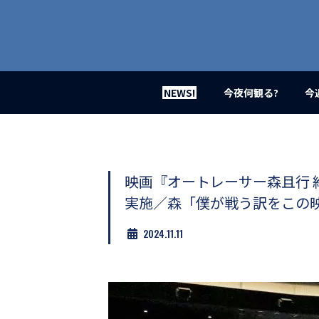
業
界
初、
映
画
バ
イ
NEWS!
今夜何観る?
今
ラ
ル
メ
デ
ィ
ア
映画『オートレーサー森且行 
登
実施／森「僕が戦う訳をこの
場！
MOVIE
2024.11.11
MARBIE（ム
ー
ビ
ー
マ
ー