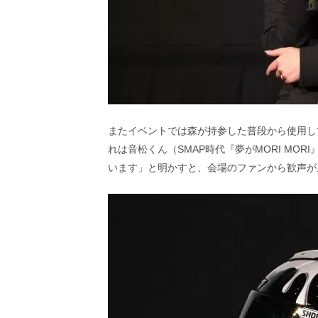
またイベントでは森が持参した普段から使用し
れは音松くん（SMAP時代『夢がMORI MO
います」と明かすと、会場のファンから歓声が