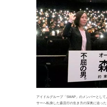
ビ
ー）
は
世
界
中
の
映
画
の
ネ
タ
が
満
載
な
メ
デ
ィ
ア
で
アイドルグループ「SMAP」のメンバーとして
す。
サーへ転身した森且行の生き方の深奥に迫った
映