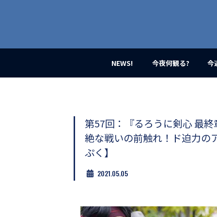
業
界
初、
映
画
バ
イ
NEWS!
今夜何観る?
今
ラ
ル
メ
デ
ィ
ア
第57回：『るろうに剣心 最終章
登
絶な戦いの前触れ！ド迫力の
場！
MOVIE
ぷく】
MARBIE（ム
ー
2021.05.05
ビ
ー
マ
ー