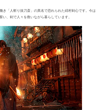
働き「人斬り抜刀斎」の異名で恐れられた緋村剣心です。今は
誓い、剣で人々を救いながら暮らしています。