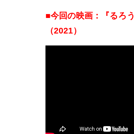
画
の
■今回の映画：『るろうに剣
ネ
タ
を
（2021
）
み
ん
な
で
シ
ェ
ア
し
て
一
日
を
ハ
ッ
ピ
ー
に