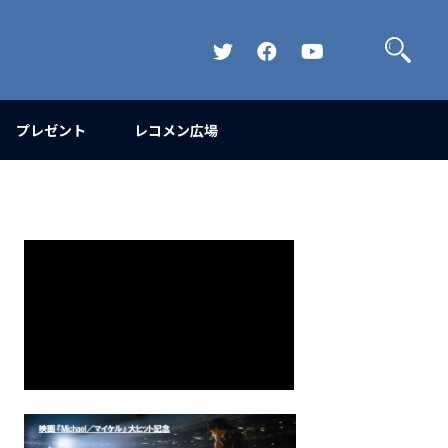
検
索
Official
Official
Official
Twitter
FaceBook
YouTube
Channel
プレゼント
レコメン広場