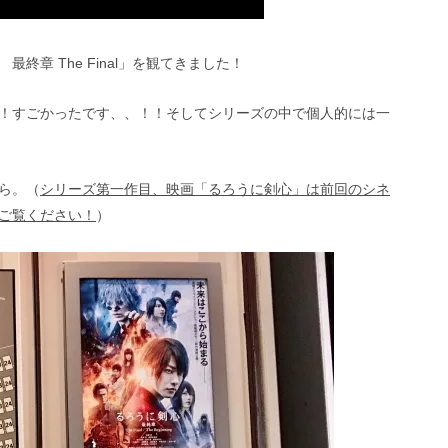
章 The Final」を観てきました！
！すごかったです、、！！そしてシリーズの中で個人的には一
ら。（
シリーズ第一作目、映画「るろうに剣心」は前回のシネ
ご覧ください！
）