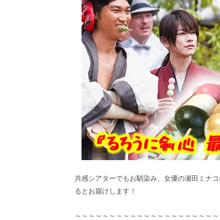
ビ
ー）
は
世
界
中
の
映
画
の
ネ
タ
が
満
載
な
メ
デ
ィ
共感シアターでもお馴染み、女優の瀬田ミナコ
ア
るとお届けします！
で
す。
～～～～～～～～～～～～～～～～～～～～～
映