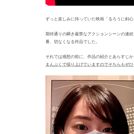
し
ち
ゃ
ずっと楽しみに待っていた映画「るろうに剣心 最終
お
う。
期待通りの瞬き厳禁なアクションシーンの連続
番、切なくなる作品でした。
それでは感想の前に、作品の紹介とあらすじか
まんぷくで採り上げていますのでそちらもぜひ