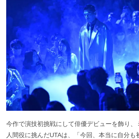
て
一
日
を
ハ
ッ
ピ
ー
に
し
ち
ゃ
お
う。
今作で演技初挑戦にして俳優デビューを飾り、
人間役に挑んだUTAは、「今回、本当に自分も