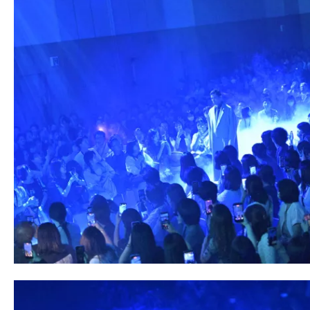
す。
映
画
の
ネ
タ
を
み
ん
な
で
シ
ェ
ア
し