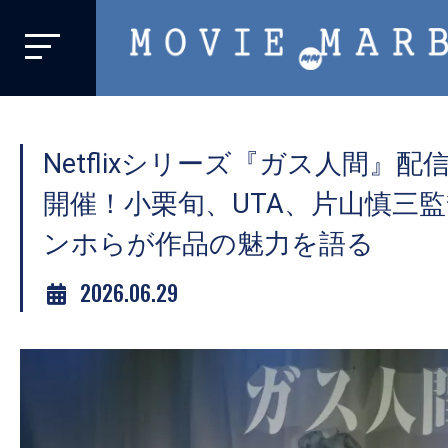
MOVIE
MARBIE
業
界
Netflixシリーズ『ガス人間』
初、
映
開催！小栗旬、UTA、片山慎三
画
ンホらが作品の魅力を語る
バ
イ
2026.06.29
ラ
ル
メ
デ
ィ