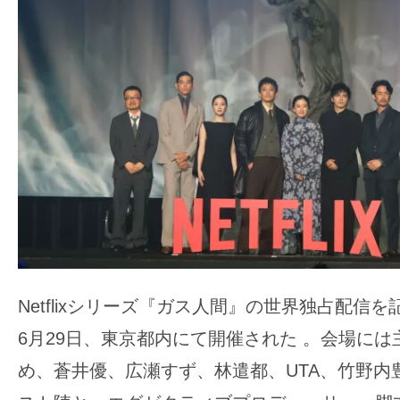
ア
登
場！
MOVIE
MARBIE（ム
ー
ビ
ー
マ
ー
ビ
ー）
Netflixシリーズ『ガス人間』の世界独占配信
は
6月29日、東京都内にて開催された
。会場には
世
界
め、蒼井優、広瀬すず、林遣都、UTA、竹野内
中