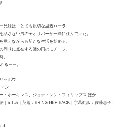
開
ー兄妹は、とても親切な里親ローラ
を話さない男の子オリバーが一緒に住んでいた。
を覚えながらも新たな生活を始める。
の周りに点在する謎の円のモチーフ、
時、
されるーー。
リッポウ
ツマン
ー・ホーキンス、ジョナ・レン・フィリップス ほか
5.1ch｜英題：BRING HER BACK｜字幕翻訳：佐藤恵子 |
ved