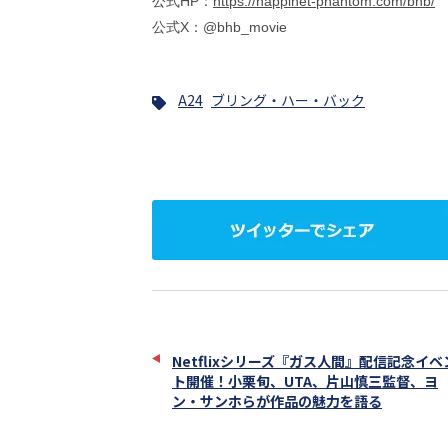
公式HP：
https://happinet-phantom.com/bhb/
公式X：@bhb_movie
A24
ブリング・ハー・バック
ツ
イ
ッ
タ
ー
で
シ
ェ
Netflixシリーズ『ガス人間』配信記念イベ
ア
ト開催！小栗旬、UTA、片山慎三監督、ヨ
ン・サンホらが作品の魅力を語る