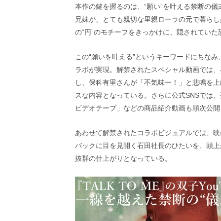
画
本作の鍵を握るのは、“願い”を叶える禁断の
の
兄妹が、とても親切な里親ローラの元で暮らし
ネ
の“円”のモチーフをきっかけに、隠されてい
タ
を
み
この“願いを叶える”というキーワードにちな
ん
ラボが実現。解禁されたスペシャル動画では、
な
し、保科有里さんが「不気味ー！」と悲鳴を上
で
シ
スな内容となっている。さらに公式SNSでは、
ェ
ビデオテープ」などの商品紹介動画も順次公開
ア
し
あわせて解禁されたコラボビジュアルでは、映
て
一
バックに目を見開く石田社長のひたいを、頭上
日
抜群の仕上がりとなっている。
を
ハ
ッ
ピ
ー
に