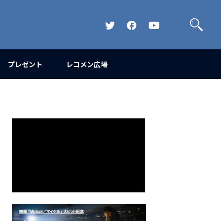
検
索
Official
Official
Official
Twitter
FaceBook
YouTube
Channel
プレゼント
レコメン広場