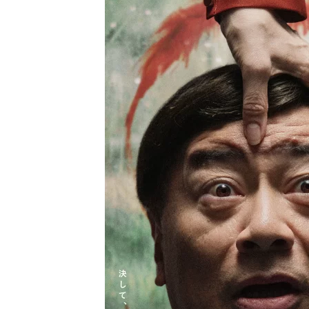
し
ち
ゃ
お
う。