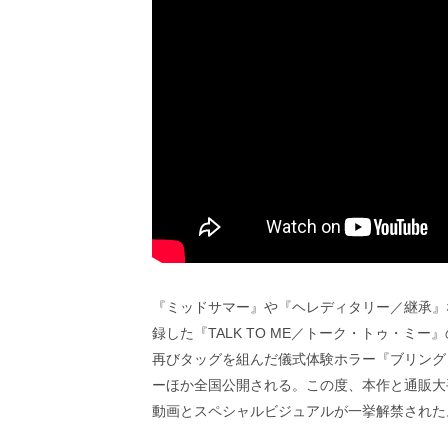
ビ
ー）
は
世
界
中
の
映
画
の
ネ
タ
が
満
載
な
『ミッドサマー』や『ヘレディタリー／継承』
メ
録した『TALK TO ME／トーク・トゥ・ミー
デ
再びタッグを組んだ儀式体験ホラー『ブリング・
ィ
ア
ーほか全国公開される。この度、本作と通販大
で
動画とスペシャルビジュアルが一挙解禁された
す。
映