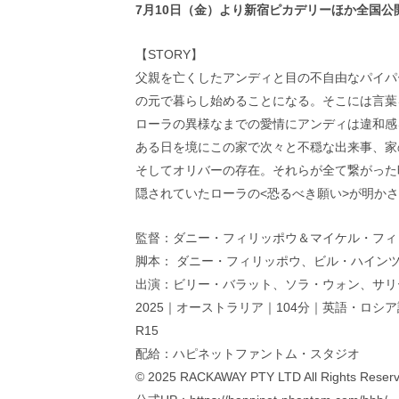
7月10日（金）より新宿ピカデリーほか全国公
【STORY】
父親を亡くしたアンディと目の不自由なパイパ
の元で暮らし始めることになる。そこには言葉
ローラの異様なまでの愛情にアンディは違和感
ある日を境にこの家で次々と不穏な出来事、家
そしてオリバーの存在。それらが全て繋がった
隠されていたローラの<恐るべき願い>が明か
監督：ダニー・フィリッポウ＆マイケル・フィ
脚本： ダニー・フィリッポウ、ビル・ハイン
出演：ビリー・バラット、ソラ・ウォン、サリ
2025｜オーストラリア｜104分｜英語・ロシア語｜
R15
配給：ハピネットファントム・スタジオ
© 2025 RACKAWAY PTY LTD All Rights Reser