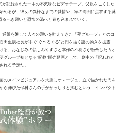
儀式が記録された一本の不気味なビデオテープ。父親を亡くした
始めるが、彼女の異様なまでの愛情や、家の周囲に点在する謎
た恐るべき願いと恐怖の渦へと巻き込まれていく。
み、通販を通して人々の願いを叶えてきた「夢グループ」とのコ
石田重廣社長が手で“ぐ〜るぐる”と円を描く謎の動きを披露
げる、おなじみの親しみやすさと本作の不穏さが融合したカオ
夢グループ初となる“呪物”販売動画として、劇中の「呪われた
される予定だ。
画のメインビジュアルを大胆にオマージュ。血で描かれた円を
から伸びた保科さんの手ががっしりと掴むという、インパクト