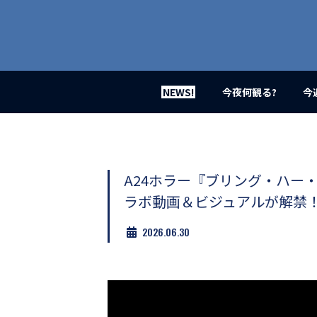
業
界
初、
映
画
バ
イ
NEWS!
今夜何観る?
今
ラ
ル
メ
デ
ィ
ア
A24ホラー『ブリング・ハー
登
ラボ動画＆ビジュアルが解禁
場！
MOVIE
2026.06.30
MARBIE（ム
ー
ビ
ー
マ
ー