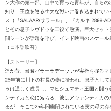
ン大作の第一部。山中で育った青年が、自らの
知り、王位を巡る壮大な戦いに巻き込まれてい
ス（『SALAAR/サラール』、『カルキ 2898-
とその息子シヴドゥを二役で熱演。巨大セットと
闘シーンが話題を呼び、インド映画のスケール
（日本語吹替）
【ストーリー】
遥か昔、暴君バラーラデーヴァが実権を握るマ
25年前に川下の村長の妻に拾われ、息子として
ゥは逞しく成長し、マヒシュマティ王国と闘う
ンティカと恋に落ちる。彼はアヴァンティカの
るが、そこで25年間幽閉されている実の母の存