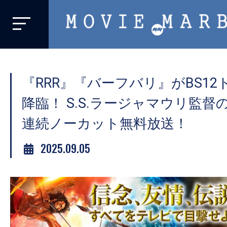
MOVIE
MARBIE
業
界
『RRR』『バーフバリ』がBS1
初、
映
降臨！ S.S.ラージャマウリ監督
画
連続ノーカット無料放送！
バ
イ
2025.09.05
ラ
ル
メ
デ
ィ