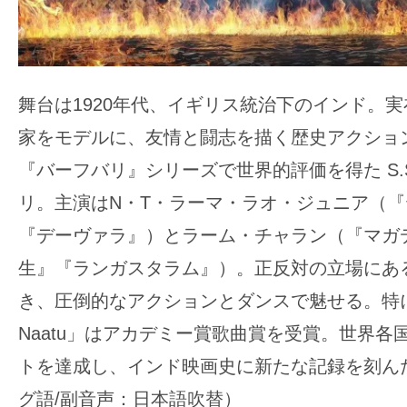
舞台は1920年代、イギリス統治下のインド。
家をモデルに、友情と闘志を描く歴史アクショ
『バーフバリ』シリーズで世界的評価を得た S.
リ。主演はN・T・ラーマ・ラオ・ジュニア（
『デーヴァラ』）とラーム・チャラン（『マガ
生』『ランガスタラム』）。正反対の立場にあ
き、圧倒的なアクションとダンスで魅せる。特に劇
Naatu」はアカデミー賞歌曲賞を受賞。世界各
トを達成し、インド映画史に新たな記録を刻ん
グ語/副音声：日本語吹替）