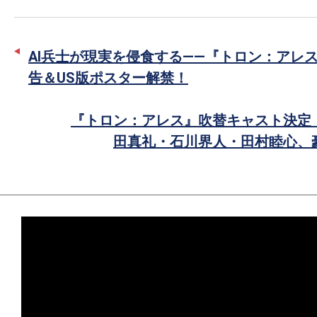
ッ
シ
タ
ェ
ー
ア
AI兵士が現実を侵食する――『トロン：アレ
で
告＆US版ポスター解禁！
シ
ェ
『トロン：アレス』吹替キャスト決定
ア
田真礼・石川界人・田村睦心、