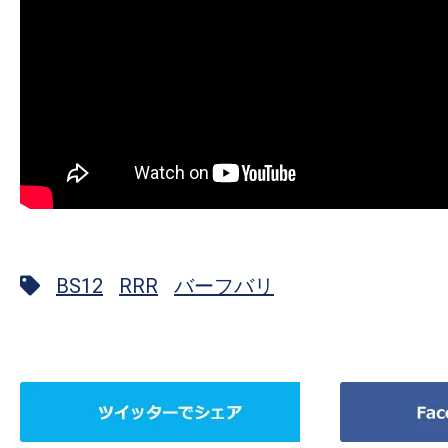
BS12
RRR
バーフバリ
ツ
Facebook
イ
で