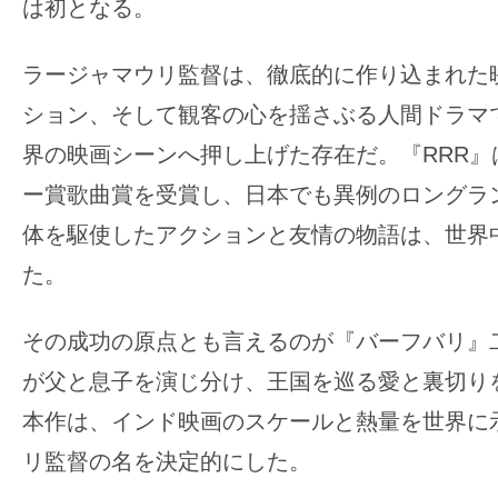
は初となる。
の
映
ラージャマウリ監督は、徹底的に作り込まれた
画
ション、そして観客の心を揺さぶる人間ドラマ
の
界の映画シーンへ押し上げた存在だ。『RRR』
ネ
タ
ー賞歌曲賞を受賞し、日本でも異例のロングラ
が
体を駆使したアクションと友情の物語は、世界
満
た。
載
な
その成功の原点とも言えるのが『バーフバリ』
メ
が父と息子を演じ分け、王国を巡る愛と裏切り
デ
ィ
本作は、インド映画のスケールと熱量を世界に
ア
リ監督の名を決定的にした。
で