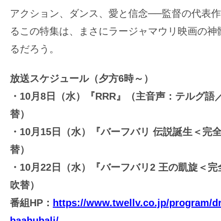
す。
アクション、ダンス、愛と信念──監督の代表作
映
るこの特集は、まさにラージャマウリ映画の神
画
るだろう。
の
ネ
タ
放送スケジュール（夕方6時～）
を
・10月8日（水）『RRR』（主音声：テルグ語
み
替）
ん
・10月15日（水）『バーフバリ 伝説誕生＜完
な
で
替）
シ
・10月22日（水）『バーフバリ2 王の凱旋＜
ェ
吹替）
ア
番組HP：
https://www.twellv.co.jp/program/d
し
baahubali/