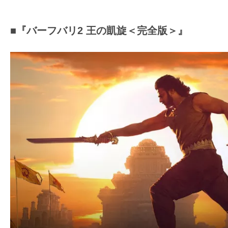
■『バーフバリ2 王の凱旋＜完全版＞』