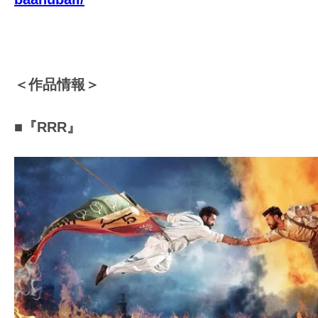
て
一
日
を
ハ
＜作品情報＞
ッ
ピ
■『RRR』
ー
に
し
ち
ゃ
お
う。