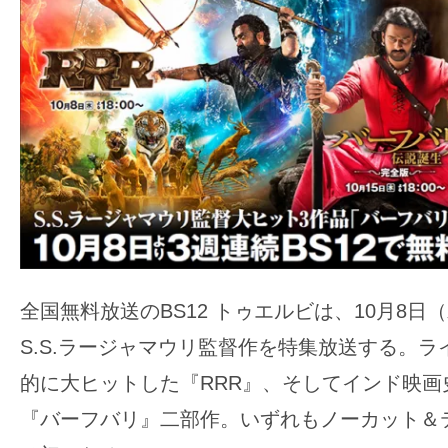
ア
登
場！
MOVIE
MARBIE（ム
ー
ビ
ー
マ
ー
ビ
全国無料放送のBS12 トゥエルビは、10月8日
ー）
S.S.ラージャマウリ監督作を特集放送する。
は
的に大ヒットした『RRR』、そしてインド映画
世
界
『バーフバリ』二部作。いずれもノーカット＆
中