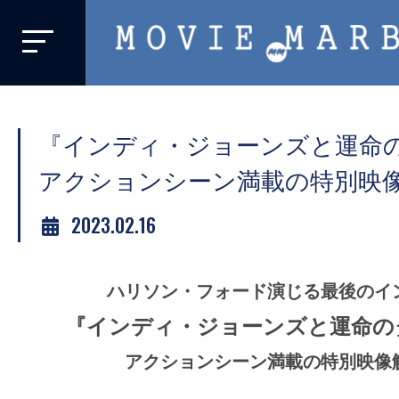
MOVIE
MARBIE
業
界
『インディ・ジョーンズと運命
初、
映
アクションシーン満載の特別映
画
2023.02.16
バ
イ
ラ
ハリソン・フォード演じる最後のイ
ル
『インディ・ジョーンズと運命の
メ
デ
アクションシーン満載の特別映像
ィ