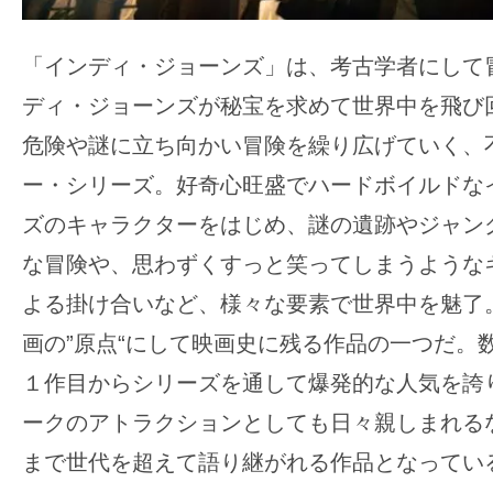
す。
映
「インディ・ジョーンズ」は、考古学者にして
画
ディ・ジョーンズが秘宝を求めて世界中を飛び
の
ネ
危険や謎に立ち向かい冒険を繰り広げていく、
タ
ー・シリーズ。好奇心旺盛でハードボイルドな
を
ズのキャラクターをはじめ、謎の遺跡やジャン
み
な冒険や、思わずくすっと笑ってしまうような
ん
な
よる掛け合いなど、様々な要素で世界中を魅了
で
画の”原点“にして映画史に残る作品の一つだ。
シ
１作目からシリーズを通して爆発的な人気を誇
ェ
ークのアトラクションとしても日々親しまれる
ア
し
まで世代を超えて語り継がれる作品となってい