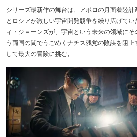
て
一
シリーズ最新作の舞台は、アポロの月面着陸計
日
とロシアが激しい宇宙開発競争を繰り広げていた
を
ィ・ジョーンズが、宇宙という未来の領域にそ
ハ
う両国の間でうごめくナチス残党の陰謀を阻止
ッ
ピ
して最大の冒険に挑む。
ー
に
し
ち
ゃ
お
う。