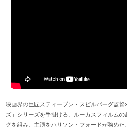
ア
登
場！
MOVIE
MARBIE（ム
ー
ビ
ー
マ
ー
ビ
ー）
は
映画界の巨匠スティーブン・スピルバーグ監督
世
ズ」シリーズを手掛ける、ルーカスフィルムの
界
グを組み、主演をハリソン・フォードが務めた
中