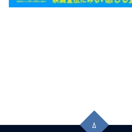
先
頭
に