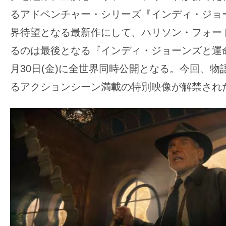
の
るアドベンチャー・シリーズ『インディ・ジョ
映
界待望となる最新作にして、ハリソン・フォー
画
るのは最後となる『インディ・ジョーンズと運
の
月30日(金)に全世界同時公開となる。今回、
ネ
タ
るアクションシーン満載の特別映像が解禁され
が
満
載
な
メ
デ
ィ
ア
で