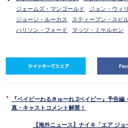
ジェームズ・マンゴールド
ジョン・ウィ
ジョージ・ルーカス
スティーブン・スピ
ハリソン・フォード
マッツ・ミケルセン
ツ
Facebook
イ
で
ッ
シ
タ
ェ
ー
ア
『ベイビーわるきゅーれ 2ベイビー』予告編
で
真・キャストコメント解禁！
シ
ェ
【海外ニュース】ナイキ「エア ジョ
ア