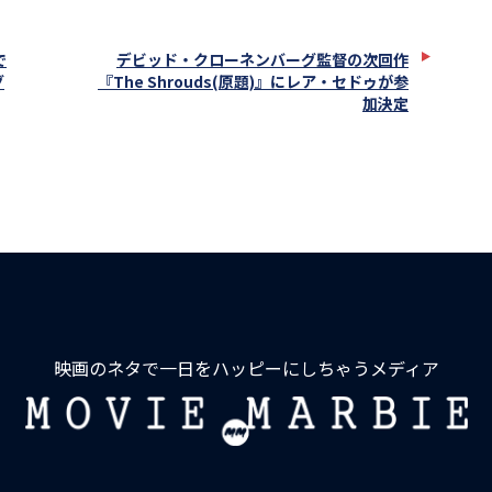
で
デビッド・クローネンバーグ監督の次回作
グ
『The Shrouds(原題)』にレア・セドゥが参
加決定
映画のネタで一日をハッピーにしちゃうメディア
MOVIE
MARBIE