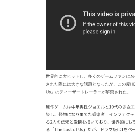
ビ
ー）
は
世
界
中
の
映
画
の
ネ
タ
が
世界的に大ヒットし、多くのゲームファンに名作ゲー
満
された際には大きな話題となったが、この度HBO M
載
な
Us』のティーザートレーラーが解禁された。
メ
デ
原作ゲームは中年男性ジョエルと10代の少女
ィ
染し、怪物になり果てた感染者＝インフェクテ
ア
で
る2人の信頼と愛情を描いており、世界的にも
す。
る「The Last of Us」だが、ドラマ版は1をベ
映