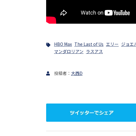
HBO Max
The Last of Us
エリー
ジョエ
マンダロリアン
ラスアス
大西D
ツ
イ
ッ
タ
ー