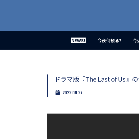
業
界
初、
映
画
バ
イ
NEWS!
今夜何観る?
今
ラ
ル
メ
デ
ィ
ア
ドラマ版『The Last of U
登
場！
2022.09.27
MOVIE
MARBIE（ム
ー
ビ
ー
マ
ー