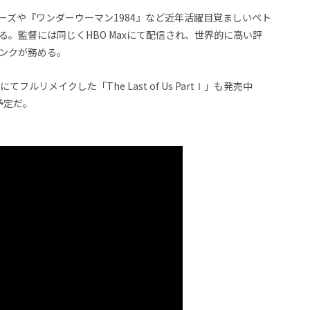
ーズや『ワンダーウーマン1984』など近年活躍目覚ましいペト
。監督には同じくHBO Maxにて配信され、世界的に高い評
ンクが務める。
5にてフルリメイクした「The Last of Us PartⅠ」も発売中
予定だ。