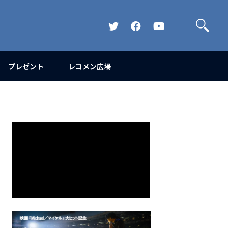
検
索
Official
Official
Official
Twitter
FaceBook
YouTube
Channel
プレゼント
レコメン広場