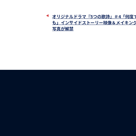
で
シ
ェ
オリジナルドラマ『5つの歌詩』＃4「何度
ア
も」インサイドストーリー映像＆メイキン
写真が解禁