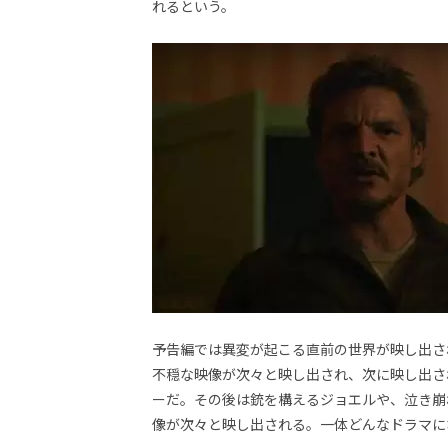
れるという。
画
の
ネ
タ
を
み
ん
な
で
シ
ェ
ア
し
て
一
日
を
予告編では異変が起こる直前の世界が映し出さ
ハ
ッ
不穏な映像が次々と映し出され、次に映し出さ
ピ
ーだ。その後は銃を構えるジョエルや、泣き崩
ー
像が次々と映し出される。一体どんなドラマに
に