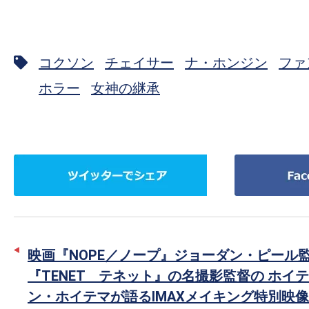
コクソン
チェイサー
ナ・ホンジン
ファ
ホラー
女神の継承
ツ
Facebook
イ
で
ッ
シ
タ
ェ
ー
ア
映画『NOPE／ノープ』ジョーダン・ピール
で
『TENET テネット』の名撮影監督の ホイ
シ
ン・ホイテマが語るIMAXメイキング特別映
ェ