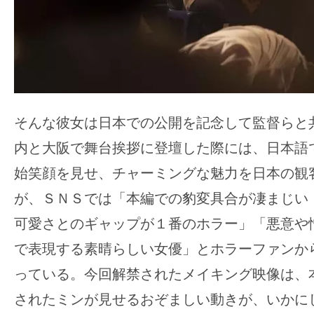
て
一
日
を
ハ
ッ
ピ
そんな彼女は日本での公開を記念して監督らと
ー
内と大阪で舞台挨拶に登壇した際には、日本語
に
始笑顔を見せ、チャーミングな魅力を日本の観
し
が、ＳＮＳでは「本編での豹変具合が凄まじい
ち
ゃ
可愛さとのギャップが１番のホラー」「悪意や
お
で表現する素晴らしい女優」とホラーファンか
う。
っている。今回解禁されたメイキング映像は、
されたミンが見せるおぞましい動きが、いかに