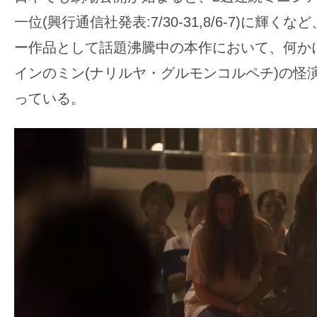
す。
一位(興行通信社発表:7/30-31,8/6-7)に輝
映
ー作品として話題沸騰中の本作において、何か
画
の
インのミン(ナリルヤ・グルモンコルペチ)の怪
ネ
っている。
タ
を
み
ん
な
で
シ
ェ
ア
し