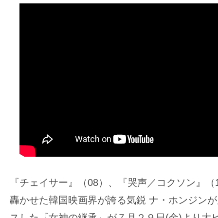
ア
登
場！
MOVIE
MARBIE（ム
ー
ビ
ー
マ
ー
ビ
ー）
は
『チェイサー』（08）、『哭声／コクソン』（
世
轟かせた韓国映画界が誇る気鋭 ナ・ホンジン
界
中
スした『女神の継承』が７月２９日(金)より大