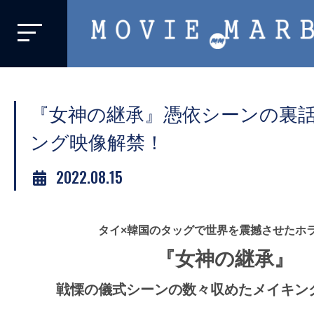
MOVIE
MARBIE
業
界
『女神の継承』憑依シーンの裏
初、
映
ング映像解禁！
画
2022.08.15
バ
イ
ラ
タイ×韓国のタッグで世界を震撼させたホ
ル
『女神の継承』
メ
デ
戦慄の儀式シーンの数々収めたメイキン
ィ