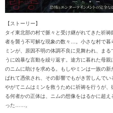
【ストーリー】
タイ東北部の村で脈々と受け継がれてきた祈祷
者を襲う不可解な現象の数々…。小さな村で暮
ミンが、原因不明の体調不良に見舞われ、まる
うに凶暴な言動を繰り返す。途方に暮れた母親
のニムに助けを求める。もしやミンは一族の新
ばれて憑依され、その影響でもがき苦しんでい
やがてニムはミンを救うために祈祷を行うが、
る何者かの正体は、ニムの想像をはるかに超え
った……。