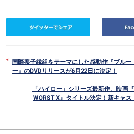
ツ
Facebook
イ
で
ッ
シ
タ
ェ
ー
ア
国際養子縁組をテーマにした感動作『ブルー
で
ー』のDVDリリースが6月22日に決定！
シ
ェ
「ハイロー」シリーズ最新作、映画『HiG
ア
WORST X』タイトル決定！新キャ