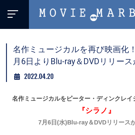
MOVIE
MARBIE
業
界
名作ミュージカルを再び映画化！
初、
映
月6日よりBlu-ray＆DVDリリー
画
2022.04.20
バ
イ
ラ
名作ミュージカルをピーター・ディンクレイ
ル
『シラノ』
メ
デ
7月6日(水)Blu-ray＆DVDリリー
ィ