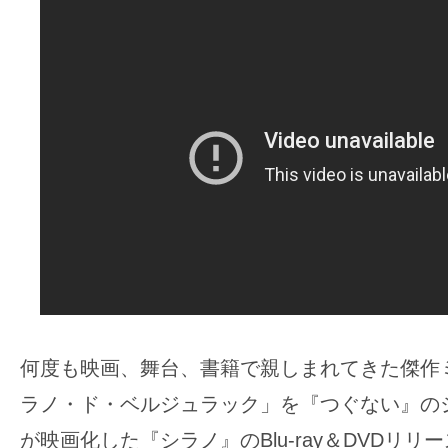
ア
登
場！
MOVIE
MARBIE（ム
ー
ビ
ー
マ
ー
ビ
ー）
は
何度も映画、舞台、書籍で親しまれてきた傑作
世
ラノ・ド・ベルジュラック」を『つぐない』の
界
が映画化した『シラノ』のBlu-ray＆DVDリリ
中