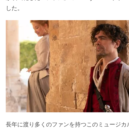
の
した。
映
画
の
ネ
タ
が
満
載
な
メ
デ
ィ
ア
で
長年に渡り多くのファンを持つこのミュージカ