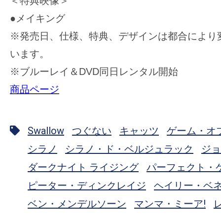
＜特典映像＞
●メイキング
※発売日、仕様、特典、デザインは都合により
います。
※
ブルーレイ＆
DVD
同日レンタル開始
商品ページ
Swallow
つぐない
キャッツ
ゲーム・オ
シラノ
シラノ・ド・ベルジュラック
ジョ
ダークナイト ライジング
パーフェクト・
ピーター・ディンクレイジ
ヘイリー・ベ
ベン・メンデルソーン
マンマ・ミーア!