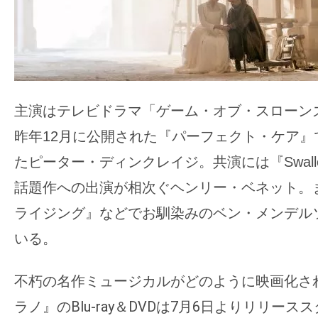
て
一
日
を
ハ
ッ
主演はテレビドラマ「ゲーム・オブ・スローン
ピ
昨年12月に公開された『パーフェクト・ケア』
ー
たピーター・ディンクレイジ。共演には『Swal
に
し
話題作への出演が相次ぐヘンリー・ベネット。
ち
ライジング』などでお馴染みのベン・メンデル
ゃ
いる。
お
う。
不朽の名作ミュージカルがどのように映画化さ
ラノ』のBlu-ray＆DVDは7月6日よりリリース