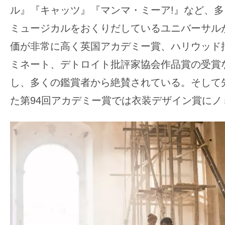
す。
ル』『キャッツ』『マンマ・ミーア
!
』など、多
映
ミュージカルをおくりだしているユニバーサル
画
価が非常に高く英国アカデミー賞、ハリウッド
の
ネ
ミネート、デトロイト批評家協会作品賞の受賞
タ
し、多くの鑑賞者から絶賛されている。そして
を
た第94回アカデミー賞では衣装デザイン賞にノ
み
ん
な
で
シ
ェ
ア
し