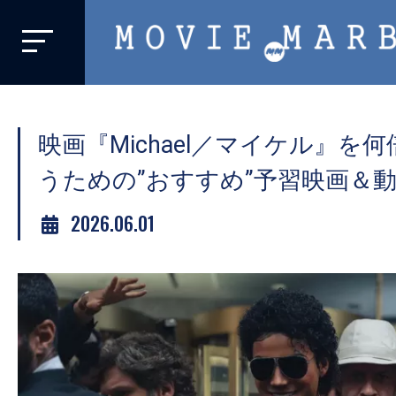
MOVIE
MARBIE
業
界
映画『Michael／マイケル』を
初、
映
うための”おすすめ”予習映画＆動
画
2026.06.01
バ
イ
ラ
ル
メ
デ
ィ