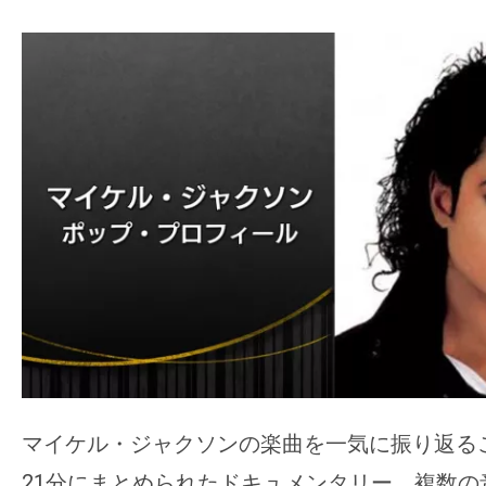
て
一
日
を
ハ
ッ
ピ
ー
に
し
ち
ゃ
お
う。
マイケル・ジャクソンの楽曲を一気に振り返る
21分にまとめられたドキュメンタリー。複数の