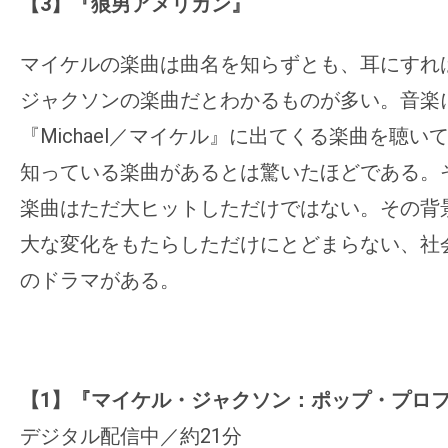
【3】『狼男アメリカン』
す。
映
マイケルの楽曲は曲名を知らずとも、耳にすれ
画
の
ジャクソンの楽曲だとわかるものが多い。音楽
ネ
『Michael／マイケル』に出てくる楽曲を聴
タ
知っている楽曲があるとは驚いたほどである。
を
楽曲はただ大ヒットしただけではない。その背
み
大な変化をもたらしただけにとどまらない、社
ん
な
のドラマがある。
で
シ
ェ
ア
【1】『マイケル・ジャクソン：ポップ・プロ
し
デジタル配信中／約21分