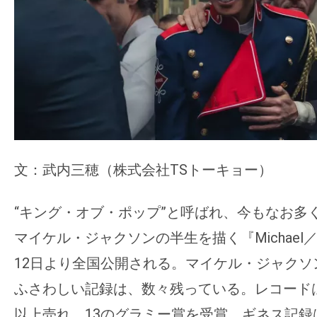
ア
登
場！
MOVIE
MARBIE（ム
ー
ビ
ー
文：武内三穂（株式会社TSトーキョー）
マ
ー
ビ
“キング・オブ・ポップ”と呼ばれ、今もなお多
ー）
マイケル・ジャクソンの半生を描く『Michael
は
12日より全国公開される。マイケル・ジャクソ
世
ふさわしい記録は、数々残っている。レコードは
界
以上売れ、13のグラミー賞を受賞、ギネス記録
中