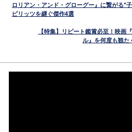
で
ロリアン・アンド・グローグー』に繋がる“子
シ
ピリッツを継ぐ傑作4選
ェ
ア
【特集】リピート鑑賞必至！映画『Mi
ル』を何度も観た