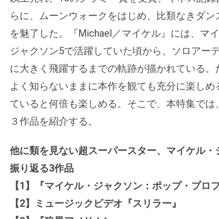
の
らに、ムーンウォークをはじめ、比類なきダン
映
を魅了した。『Michael／マイケル』には、
画
ジャクソン5で活躍していた頃から、ソロアー
の
に大きく飛躍するまでの軌跡が描かれている。
ネ
タ
よく知らないままに本作を観ても充分に楽しめ
が
ていると何倍も楽しめる。そこで、本特集では
満
３作品を紹介する。
載
な
他に類を見ない超スーパースター、マイケル・
メ
振り返る3作品
デ
ィ
【1】『マイケル・ジャクソン：ポップ・プロ
ア
【2】ミュージックビデオ『スリラー』
で