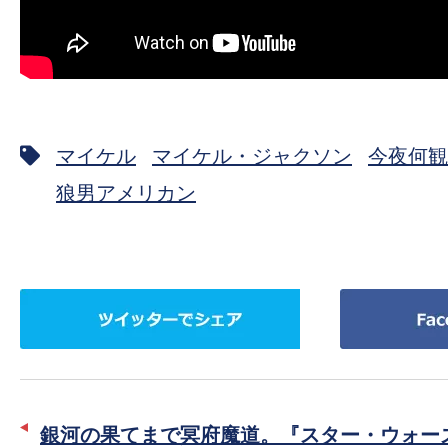
マイケル
マイケル・ジャクソン
今夜何観
狼男アメリカン
ツ
Facebook
イ
で
ッ
シ
タ
ェ
ー
ア
銀河の果てまで冥府魔道。『スター・ウォー