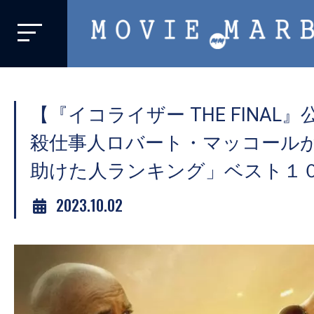
MOVIE
MARBIE
業
界
【『イコライザー THE FINAL
初、
映
殺仕事人ロバート・マッコール
画
助けた人ランキング」ベスト１
バ
イ
2023.10.02
ラ
ル
メ
デ
ィ