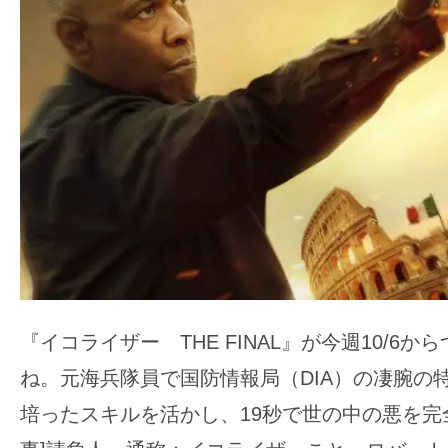
ア
登
場！
MOVIE
MARBIE（ム
ー
ビ
ー
マ
ー
ビ
ー）
『イコライザー THE FINAL』が今週10/6
は
ね。元海兵隊員で国防情報局（DIA）の凄腕の
世
培ったスキルを活かし、19秒で世の中の悪を完
界
中