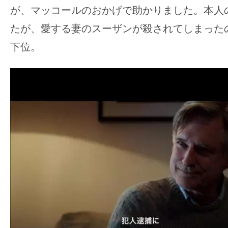
て
が、マッコールのおかげで助かりました。本人
一
たが、愛する妻のスーザンが殺されてしまった
日
を
下位。
ハ
ッ
ピ
ー
に
し
ち
ゃ
お
う。