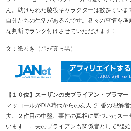
す。
ん。助けられた脇役キャラクターは数多くいま
映
画
自分たちの生活があるんです。各々の事情を考
の
な判断でランク付けさせていただきます！
ネ
タ
文：紙巻き（肺が真っ黒）
を
み
ん
な
で
【１０位】スーザンの夫ブライアン・プラマー
シ
ェ
マッコールがDIA時代からの友人で1番の理解
ア
夫。２作目の中盤、事件の真相に気づいたスー
し
います…。夫のブライアンも関係者として“後始