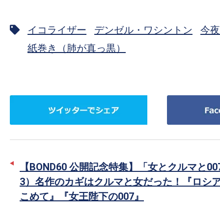
イコライザー
デンゼル・ワシントン
今夜
紙巻き（肺が真っ黒）
ツ
Facebook
イ
で
ッ
シ
タ
ェ
ー
ア
【BOND60 公開記念特集】「女とクルマと0
で
3）名作のカギはクルマと女だった！『ロシ
シ
こめて』『女王陛下の007』
ェ
ア