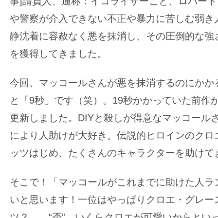
事]請負人、通称：イコライザーこと、ロバー
の
や警察が介入できない不正や暴力に苦しむ弱き
映
静沈着に容赦なく悪を抹消し、その圧倒的な強
画
を獲得してきました。
の
ネ
タ
今回、マッコールさんが悪を抹消するのにかか
が
と「9秒」です（笑）。19秒かかっていた前作
満
更新しました。DIYと殺しが得意なマッコール
載
により人助けが大好き。伝説的ヒロインのクロ
な
ッツはじめ、たくさんのキャラクターを助けて
メ
デ
ィ
そこで！「マッコールがこれまでに助けた人ラ
ア
いと思います！一位はやっぱりクロエ・グレー
で
ツ？……“否”。いくらクロエが可愛いからとい