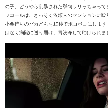
の子、どうやら乱暴された挙句ラリっちゃって
ッコールは、さっそく依頼人のマンションに殴
小金持ちのバカどもを19秒でボコボコにします
はなく病院に送り届け、胃洗浄して助けられま