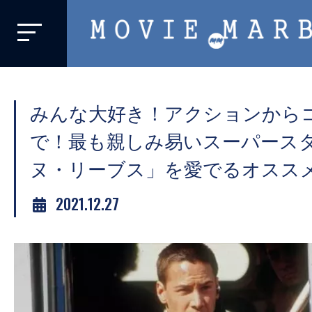
MOVIE
MARBIE
業
界
みんな大好き！アクションから
初、
映
で！最も親しみ易いスーパース
画
ヌ・リーブス」を愛でるオススメ
バ
イ
2021.12.27
ラ
ル
メ
デ
ィ