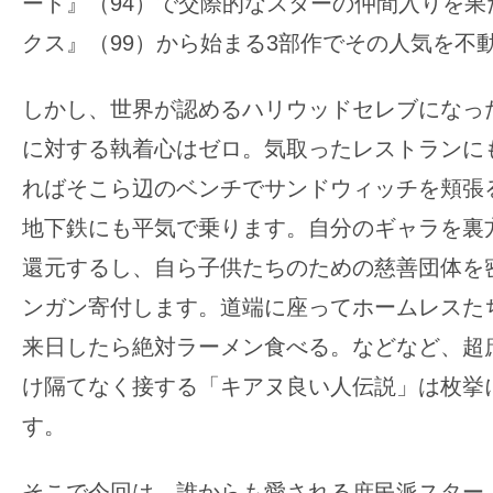
ード』（94）で交際的なスターの仲間入りを果
の
クス』（99）から始まる3部作でその人気を不
映
画
しかし、世界が認めるハリウッドセレブになっ
の
に対する執着心はゼロ。気取ったレストランに
ネ
タ
ればそこら辺のベンチでサンドウィッチを頬張
が
地下鉄にも平気で乗ります。自分のギャラを裏
満
還元するし、自ら子供たちのための慈善団体を
載
ンガン寄付します。道端に座ってホームレスた
な
メ
来日したら絶対ラーメン食べる。などなど、超
デ
け隔てなく接する「キアヌ良い人伝説」は枚挙
ィ
す。
ア
で
そこで今回は、誰からも愛される庶民派スター