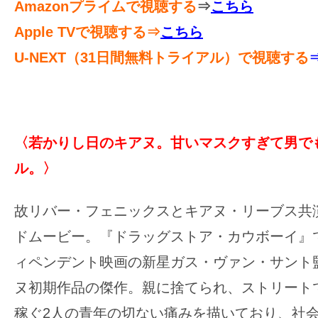
て
Amazonプライムで視聴する
⇒
こちら
一
Apple TVで視聴する⇒
こちら
日
U-NEXT
（31日間無料トライアル）で視聴する
を
ハ
ッ
ピ
〈若かりし日のキアヌ。甘いマスクすぎて男で
ー
に
ル。〉
し
ち
故リバー・フェニックスとキアヌ・リーブス共
ゃ
ドムービー。『ドラッグストア・カウボーイ』
お
ィペンデント映画の新星ガス・ヴァン・サント
う。
ヌ初期作品の傑作。親に捨てられ、ストリート
稼ぐ2人の青年の切ない痛みを描いており、社