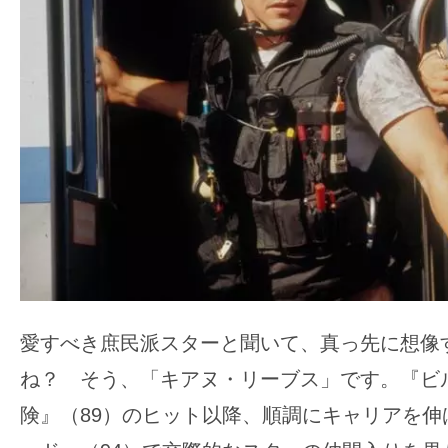
ア
登
場！
MOVIE
MARBIE（ム
ー
ビ
ー
マ
ー
ビ
ー）
愛すべき庶民派スターと聞いて、真っ先に想像
は
ね？ そう、「キアヌ・リーブス」です。『ビ
世
界
険』（89）のヒット以降、順調にキャリアを伸
中