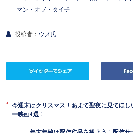
マン・オブ・タイチ
ウメ氏
ツ
Facebook
イ
で
ッ
シ
タ
ェ
ー
ア
今週末はクリスマス！あえて聖夜に見てほし
で
ー映画4選！
シ
ェ
年末年始は配信作品を観よう！配信サ