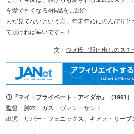
す。
を愛でたくなる4作品をご紹介！
映
画
まだ見てないという方、年末年始にのんびりと
の
て頂ければ幸いです～！
ネ
タ
文：
ウメ氏（駆け出しのスチ
を
み
ん
な
で
①『マイ・プライベート・アイダホ』（1991）
シ
ェ
監督・脚本：ガス・ヴァン・サント
ア
出演：リバー・フェニックス、キアヌ・リーブ
し