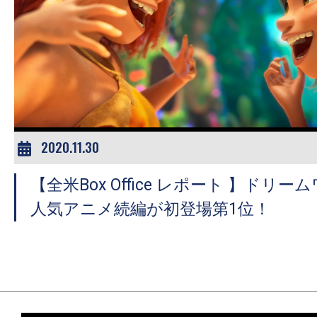
の
映
画
の
ネ
タ
が
2020.11.30
満
載
【全米Box Office レポート 】ドリ
な
人気アニメ続編が初登場第1位！
メ
デ
ィ
ア
で