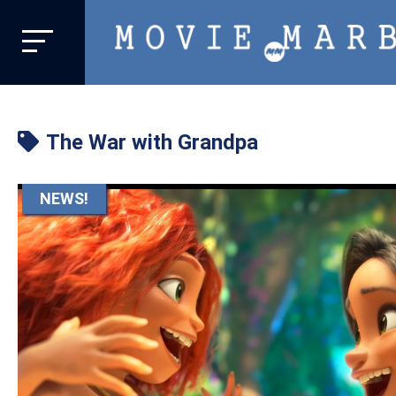
MOVIE
MARBIE
業
界
The War with Grandpa
初、
映
画
NEWS!
バ
イ
ラ
ル
メ
デ
ィ