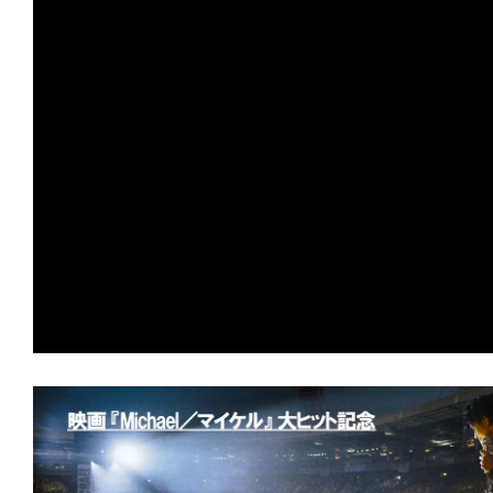
す。
映
画
の
ネ
タ
を
み
ん
な
で
シ
ェ
ア
し