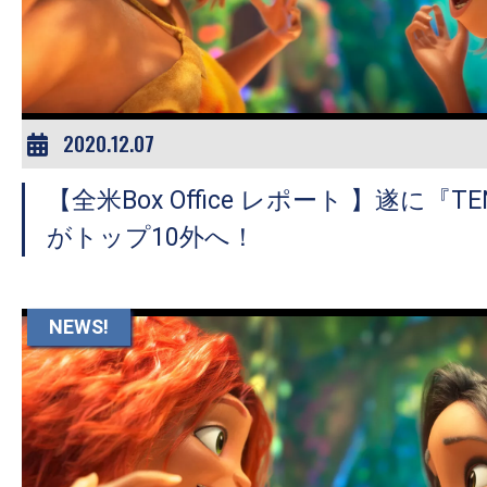
ア
登
場！
MOVIE
MARBIE（ム
2020.12.07
ー
【全米Box Office レポート 】遂に『T
ビ
ー
がトップ10外へ！
マ
ー
ビ
NEWS!
ー）
は
世
界
中