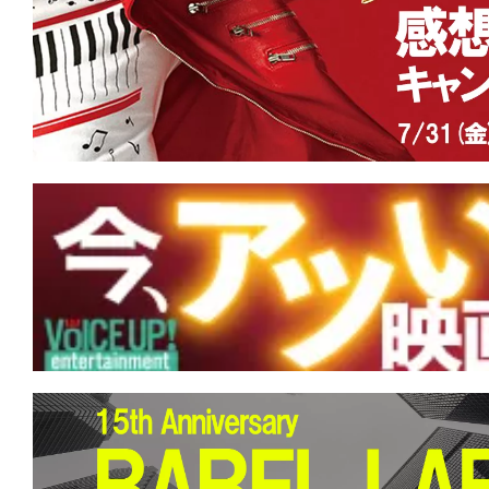
す。
映
画
の
ネ
タ
を
み
ん
な
で
シ
ェ
ア
し