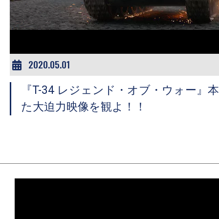
ア
登
場！
MOVIE
MARBIE（ム
2020.05.01
ー
『T-34 レジェンド・オブ・ウォー』
ビ
ー
た大迫力映像を観よ！！
マ
ー
ビ
ー）
は
世
界
中