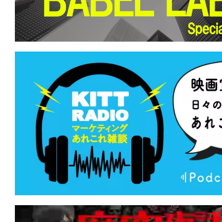
て
一
日
を
ハ
ッ
ピ
ー
に
し
ち
ゃ
お
う。