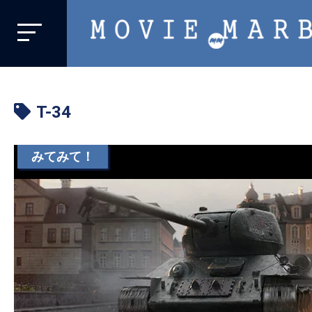
MOVIE
MARBIE
業
界
T-34
初、
映
画
みてみて！
バ
イ
ラ
ル
メ
デ
ィ