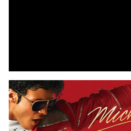
の
映
画
の
ネ
タ
が
満
載
な
メ
デ
ィ
ア
で