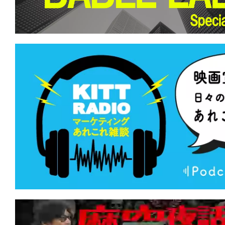
て
一
日
を
ハ
ッ
ピ
ー
に
し
ち
ゃ
お
う。