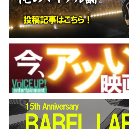
す。
映
画
の
ネ
タ
を
み
ん
な
で
シ
ェ
ア
し