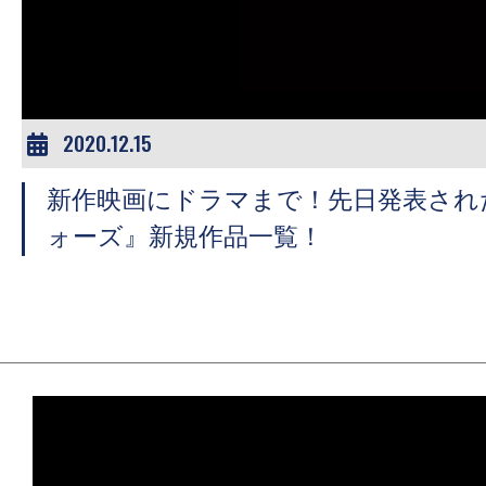
ア
登
場！
MOVIE
MARBIE（ム
2020.12.15
ー
新作映画にドラマまで！先日発表され
ビ
ー
ォーズ』新規作品一覧！
マ
ー
ビ
ー）
は
世
界
中