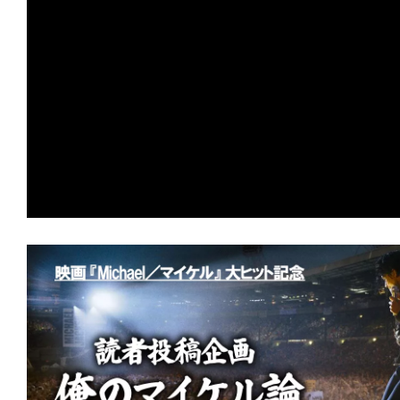
の
映
画
の
ネ
タ
が
満
載
な
メ
デ
ィ
ア
で