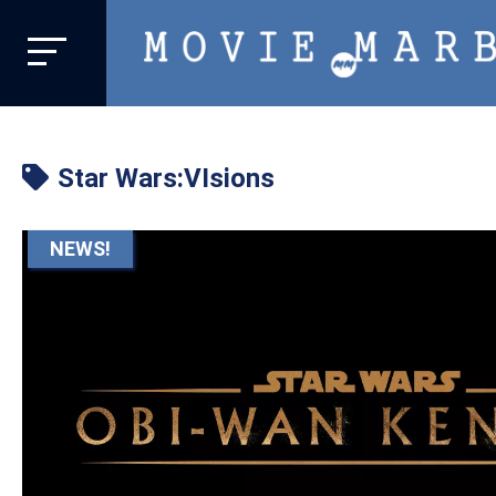
MOVIE
MARBIE
業
界
Star Wars:VIsions
初、
映
画
NEWS!
バ
イ
ラ
ル
メ
デ
ィ