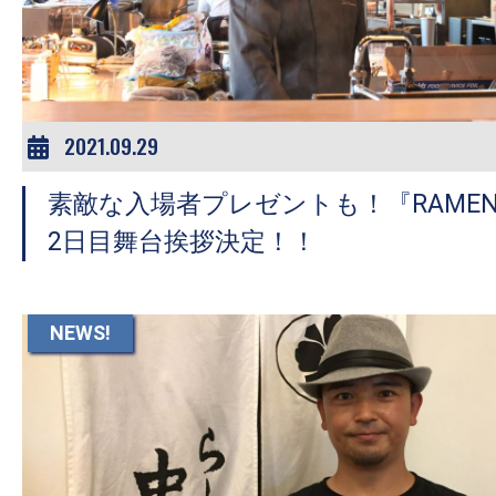
ア
登
場！
MOVIE
MARBIE（ム
2021.09.29
ー
素敵な入場者プレゼントも！『RAMEN 
ビ
ー
2日目舞台挨拶決定！！
マ
ー
ビ
NEWS!
ー）
は
世
界
中