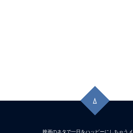
先
頭
に
戻
る
映画のネタで一日をハッピーにしちゃうメ