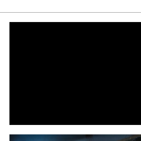
て
一
日
を
ハ
ッ
ピ
ー
に
し
ち
ゃ
お
う。