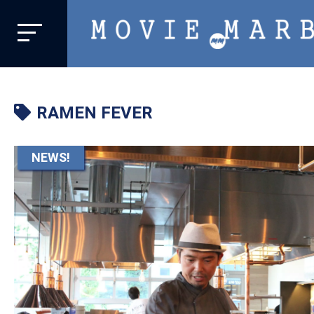
MOVIE
MARBIE
業
界
RAMEN FEVER
初、
映
画
NEWS!
バ
イ
ラ
ル
メ
デ
ィ