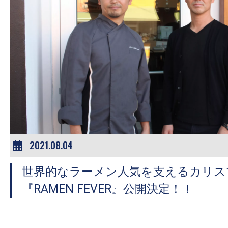
す。
映
画
の
ネ
タ
を
み
ん
な
2021.08.04
で
シ
世界的なラーメン人気を支えるカリス
ェ
『RAMEN FEVER』公開決定！！
ア
し