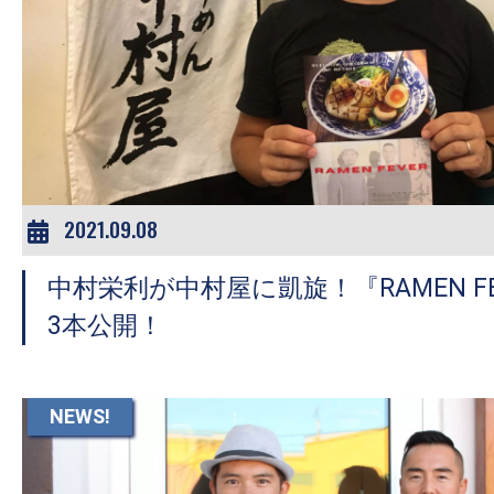
の
映
画
の
ネ
タ
が
2021.09.08
満
載
中村栄利が中村屋に凱旋！『RAMEN F
な
3本公開！
メ
デ
ィ
NEWS!
ア
で