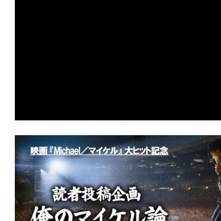
の
映
画
の
ネ
タ
が
満
載
な
メ
デ
ィ
ア
で