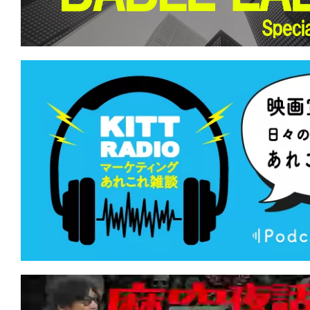
て
一
日
を
ハ
ッ
ピ
ー
に
し
ち
ゃ
お
う。