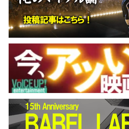
す。
映
画
の
ネ
タ
を
み
ん
な
で
シ
ェ
ア
し