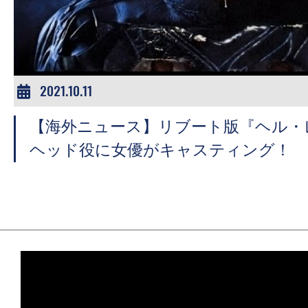
ア
登
場！
MOVIE
MARBIE（ム
2021.10.11
ー
【海外ニュース】リブート版『ヘル・
ビ
ー
ヘッド役に女優がキャスティング！
マ
ー
ビ
ー）
は
世
界
中