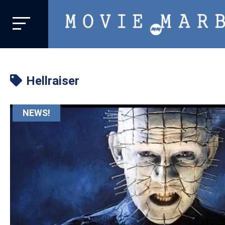
MOVIE
MARBIE
業
界
Hellraiser
初、
映
画
NEWS!
バ
イ
ラ
ル
メ
デ
ィ