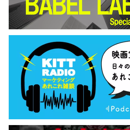
て
一
日
を
ハ
ッ
ピ
ー
に
し
ち
ゃ
お
う。