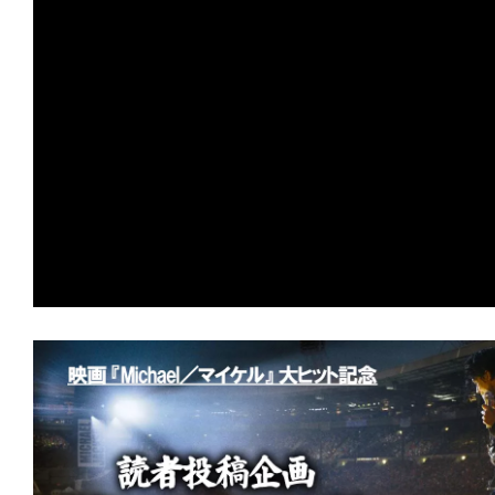
の
映
画
の
ネ
タ
が
満
載
な
メ
デ
ィ
ア
で