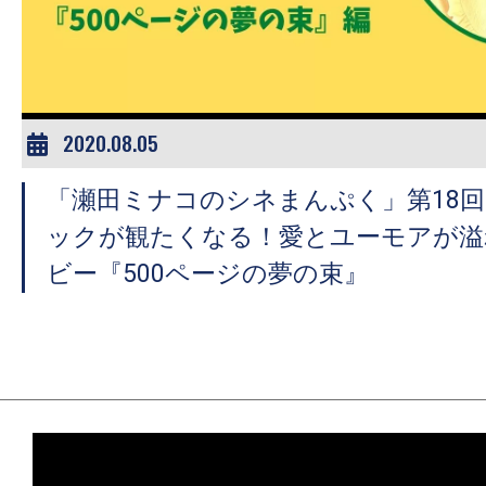
ア
登
場！
MOVIE
MARBIE（ム
2020.08.05
ー
「瀬田ミナコのシネまんぷく」第18
ビ
ー
ックが観たくなる！愛とユーモアが溢
マ
ビー『500ページの夢の束』
ー
ビ
ー）
は
世
界
中