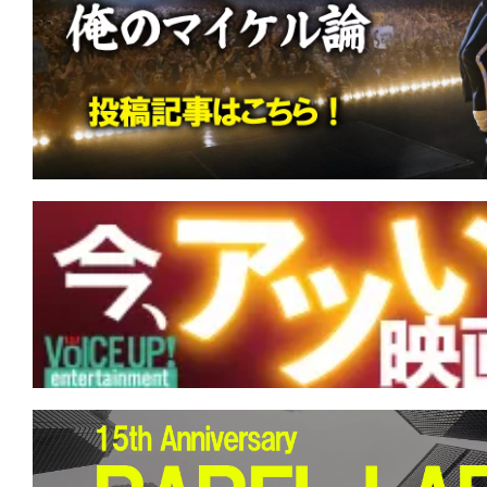
す。
映
画
の
ネ
タ
を
み
ん
な
で
シ
ェ
ア
し