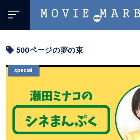
MOVIE
MARBIE
業
界
500ページの夢の束
初、
映
画
special
バ
イ
ラ
ル
メ
デ
ィ