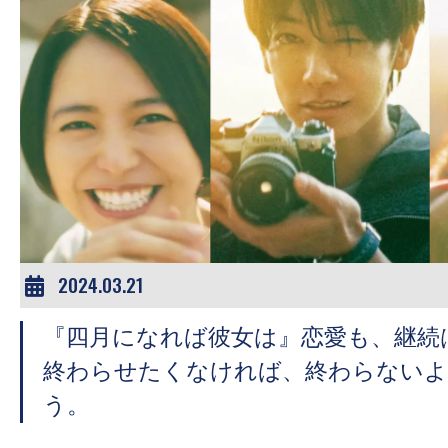
す。
映
画
の
ネ
タ
を
み
ん
な
2024.03.21
で
シ
『四月になれば彼女は』恋愛も、継続
ェ
終わらせたくなければ、終わらないよ
ア
う。
し