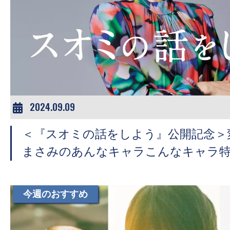
の
映
画
の
ネ
タ
が
2024.09.09
満
載
＜『スオミの話をしよう』公開記念＞
な
まさみのあんなキャラこんなキャラ
メ
デ
ィ
今週のおすすめ
ア
で