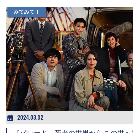
て
一
みてみて！
日
を
ハ
ッ
ピ
ー
に
し
ち
ゃ
お
う。
2024.03.02