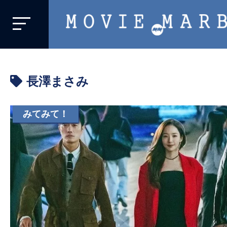
MOVIE
MARBIE
業
界
長澤まさみ
初、
映
画
みてみて！
バ
イ
ラ
ル
メ
デ
ィ