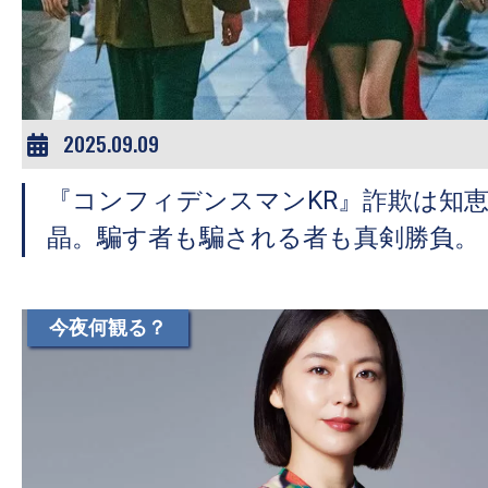
ア
登
場！
MOVIE
MARBIE（ム
2025.09.09
ー
『コンフィデンスマンKR』詐欺は知
ビ
ー
晶。騙す者も騙される者も真剣勝負。
マ
ー
ビ
今夜何観る？
ー）
は
世
界
中