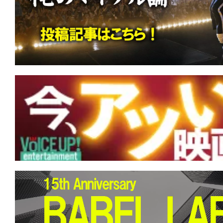
す。
映
画
の
ネ
タ
を
み
ん
な
で
シ
ェ
ア
し