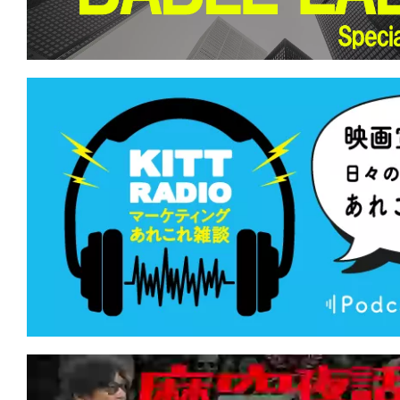
て
一
日
を
ハ
ッ
ピ
ー
に
し
ち
ゃ
お
う。