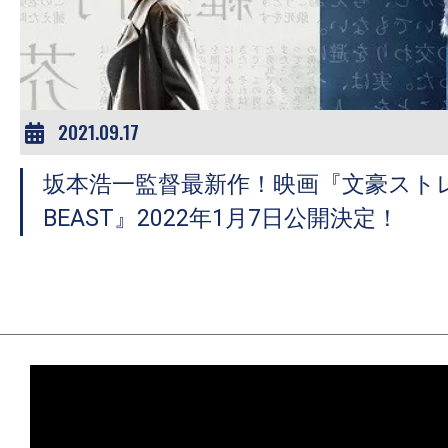
ア
登
場！
MOVIE
MARBIE（ム
2021.09.17
ー
坂本浩一監督最新作！映画『文豪スト
ビ
ー
BEAST』2022年1月7日公開決定！
マ
ー
ビ
ー）
は
世
界
中