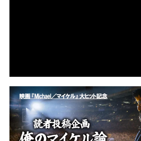
の
映
画
の
ネ
タ
が
満
載
な
メ
デ
ィ
ア
で