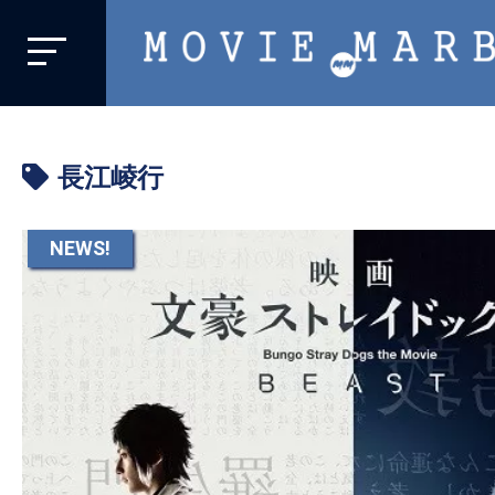
MOVIE
MARBIE
業
界
長江崚行
初、
映
画
NEWS!
バ
イ
ラ
ル
メ
デ
ィ