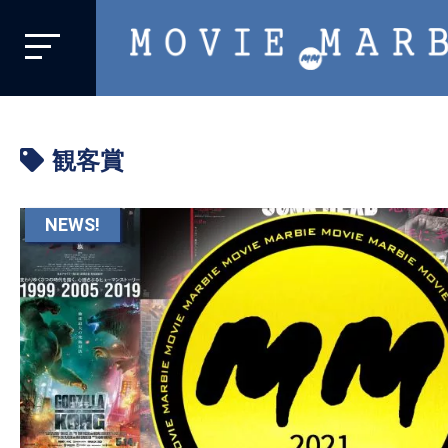
MOVIE
MARBIE
業
界
観客賞
初、
映
画
NEWS!
バ
イ
ラ
ル
メ
デ
ィ