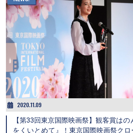
す。
映
画
の
ネ
タ
を
み
ん
な
で
シ
2020.11.09
ェ
ア
【第33回東京国際映画祭】観客賞はの
し
をくいとめて』！東京国際映画祭クロ