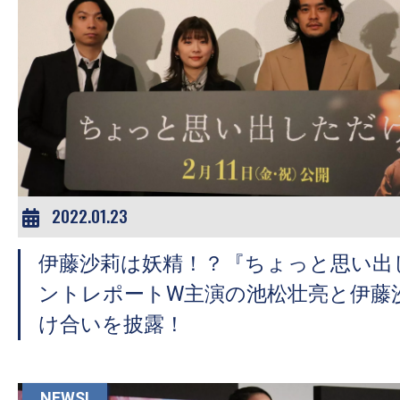
の
映
画
の
ネ
タ
が
満
2022.01.23
載
な
伊藤沙莉は妖精！？『ちょっと思い出
メ
ントレポートW主演の池松壮亮と伊藤
デ
け合いを披露！
ィ
ア
で
NEWS!