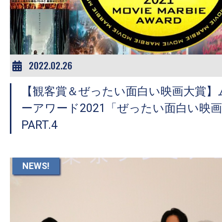
ア
登
場！
MOVIE
MARBIE（ム
2022.02.26
ー
【観客賞＆ぜったい面白い映画大賞】
ビ
ー
ーアワード2021「ぜったい面白い映
マ
PART.4
ー
ビ
ー）
NEWS!
は
世
界
中