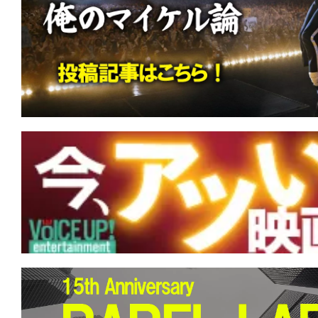
す。
映
画
の
ネ
タ
を
み
ん
な
で
シ
ェ
ア
し