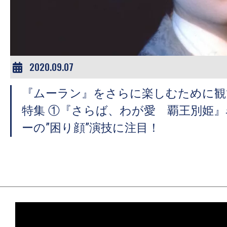
ア
登
場！
MOVIE
MARBIE（ム
2020.09.07
ー
『ムーラン』をさらに楽しむために観
ビ
ー
特集 ①『さらば、わが愛 覇王別姫
マ
ーの”困り顔”演技に注目！
ー
ビ
ー）
は
世
界
中