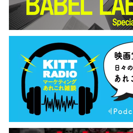
て
一
日
を
ハ
ッ
ピ
ー
に
し
ち
ゃ
お
う。