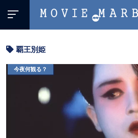
MOVIE
MARBIE
業
界
覇王別姫
初、
映
画
今夜何観る？
バ
イ
ラ
ル
メ
デ
ィ