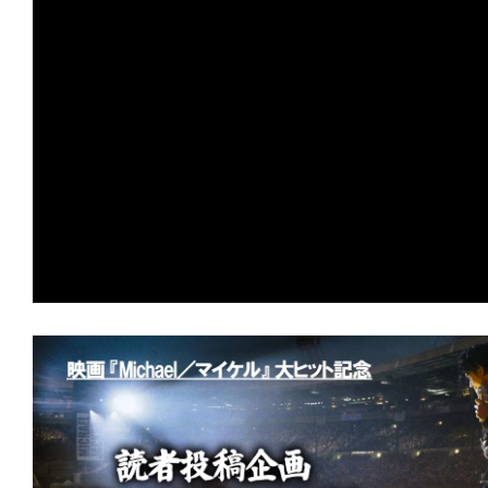
の
映
画
の
ネ
タ
が
満
載
な
メ
デ
ィ
ア
で