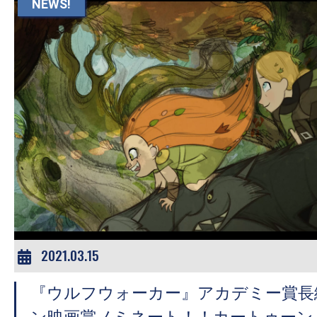
て
NEWS!
一
日
を
ハ
ッ
ピ
ー
に
し
ち
ゃ
お
2021.03.15
う。
『ウルフウォーカー』アカデミー賞長