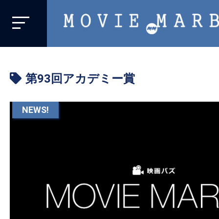
MOVIE
MARBIE
業
界
第93回アカデミー賞
初、
映
画
NEWS!
バ
イ
ラ
ル
メ
デ
ィ