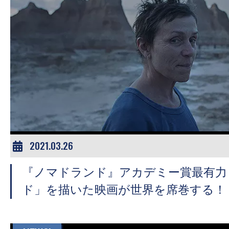
す。
映
画
の
ネ
タ
を
み
ん
な
2021.03.26
で
シ
『ノマドランド』アカデミー賞最有力
ェ
ド」を描いた映画が世界を席巻する！
ア
し