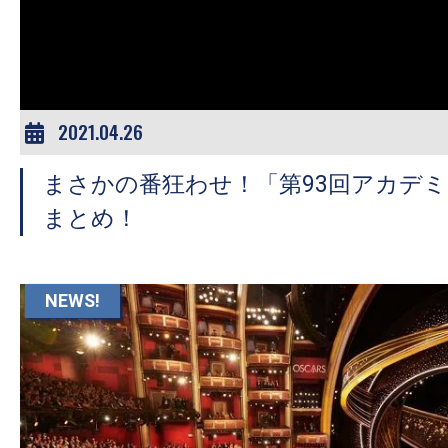
ア
登
場！
MOVIE
MARBIE（ム
2021.04.26
ー
まさかの番狂わせ！「第93回アカデ
ビ
ー
まとめ！
マ
ー
ビ
NEWS!
ー）
は
世
界
中