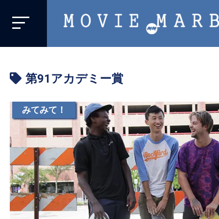
MOVIE
MARBIE
業
界
第91アカデミー賞
初、
映
画
みてみて！
バ
イ
ラ
ル
メ
デ
ィ