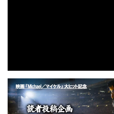
の
映
画
の
ネ
タ
が
満
載
な
メ
デ
ィ
ア
で