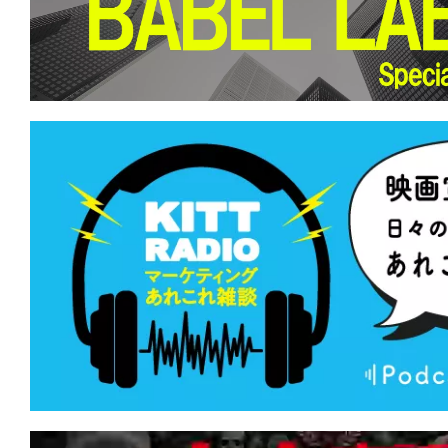
て
一
日
を
ハ
ッ
ピ
ー
に
し
ち
ゃ
お
う。