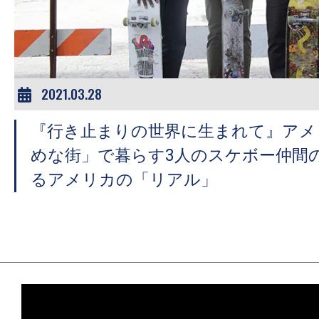
ア
登
場！
MOVIE
MARBIE（ム
2021.03.28
ー
『行き止まりの世界に生まれて』アメ
ビ
ー
めな街」で暮らす3人のスケボー仲間
マ
るアメリカの「リアル」
ー
ビ
ー）
は
世
界
中