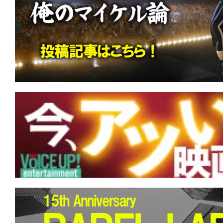
す。
映
画
の
ネ
タ
を
み
ん
な
で
シ
ェ
ア
し