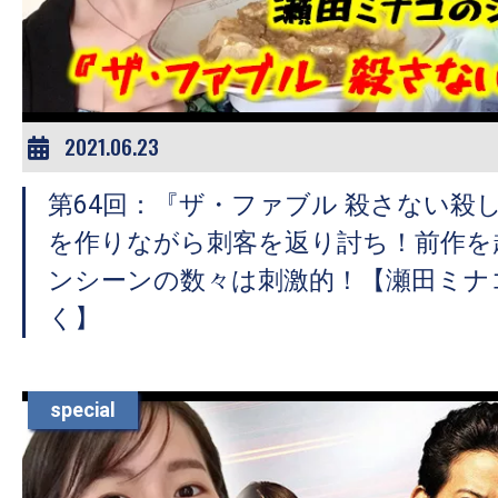
ア
登
場！
MOVIE
MARBIE（ム
2021.06.23
ー
第64回：『ザ・ファブル 殺さない殺
ビ
ー
を作りながら刺客を返り討ち！前作を
マ
ンシーンの数々は刺激的！【瀬田ミナ
ー
く】
ビ
ー）
は
special
世
界
中