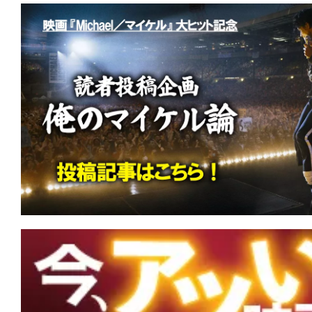
て
一
日
を
ハ
ッ
ピ
ー
に
し
ち
ゃ
お
う。