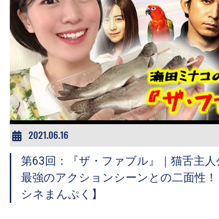
の
映
画
の
ネ
タ
が
満
載
2021.06.16
な
メ
第63回：『ザ・ファブル』｜猫舌主
デ
最強のアクションシーンとの二面性！
ィ
シネまんぷく】
ア
で