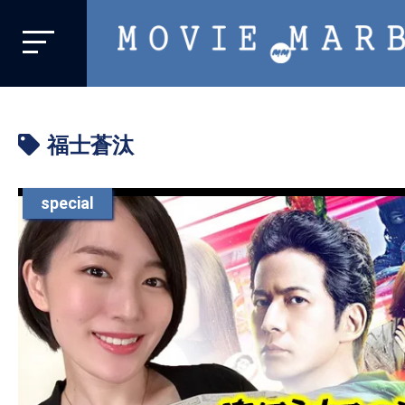
MOVIE
MARBIE
業
界
福士蒼汰
初、
映
画
special
バ
イ
ラ
ル
メ
デ
ィ