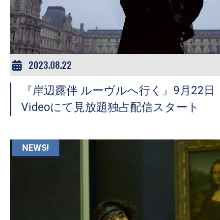
ア
登
場！
MOVIE
MARBIE（ム
2023.08.22
ー
『岸辺露伴 ルーヴルへ行く』9月22日（
ビ
ー
Videoにて見放題独占配信スタート
マ
ー
ビ
NEWS!
ー）
は
世
界
中