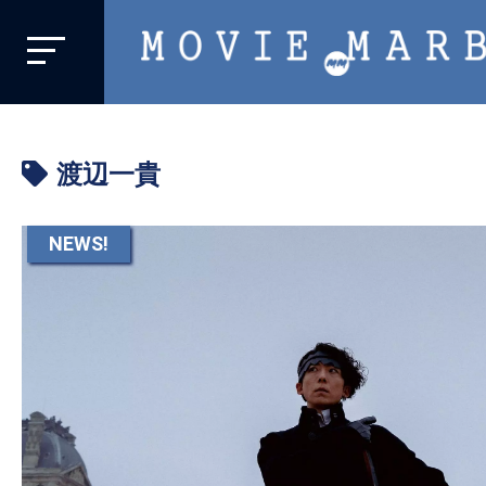
MOVIE
MARBIE
業
界
渡辺一貴
初、
映
画
NEWS!
バ
イ
ラ
ル
メ
デ
ィ