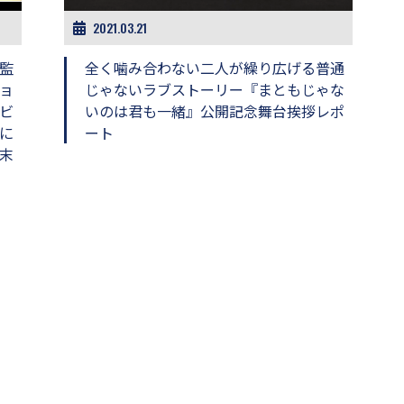
2021.03.21
監
全く噛み合わない二人が繰り広げる普通
ョ
じゃないラブストーリー『まともじゃな
ビ
いのは君も一緒』公開記念舞台挨拶レポ
に
ート
末