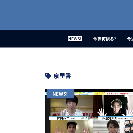
業
界
初、
映
画
バ
イ
NEWS!
今夜何観る?
今
ラ
ル
メ
デ
ィ
ア
泉里香
登
場！
MOVIE
NEWS!
MARBIE（ム
ー
ビ
ー
マ
ー