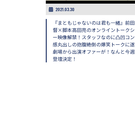
画
2021.03.30
の
ネ
『まともじゃないのは君も一緒』前田
タ
を
督×脚本高田亮のオンライントークシ
み
ー映像解禁！スタッフなのに凸凹コン
ん
感丸出しの抱腹絶倒の爆笑トークに遂
な
劇場から出演オファーが！なんと今週
で
登壇決定！
シ
ェ
ア
し
て
一
日
を
ハ
ッ
ピ
ー
に