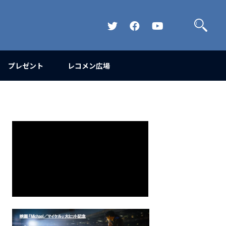
検
索
Official
Official
Official
Twitter
FaceBook
YouTube
Channel
プレゼント
レコメン広場