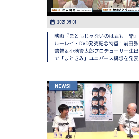
ビ
ー）
は
世
2021.09.01
界
中
映画『まともじゃないのは君も一緒』
の
ルーレイ・DVD発売記念特番！前田弘
映
監督＆小池賢太郎プロデューサー生出
画
の
で「まときみ」ユニバース構想を発表
ネ
タ
が
満
NEWS!
載
な
メ
デ
ィ
ア
で
す。
映