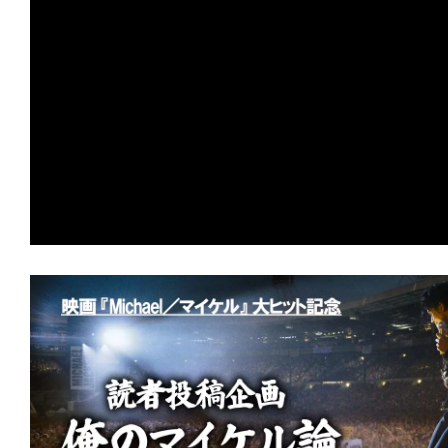
ア
登
場！
MOVIE
MARBIE（ム
ー
ビ
ー
マ
ー
ビ
ー）
は
世
界
中