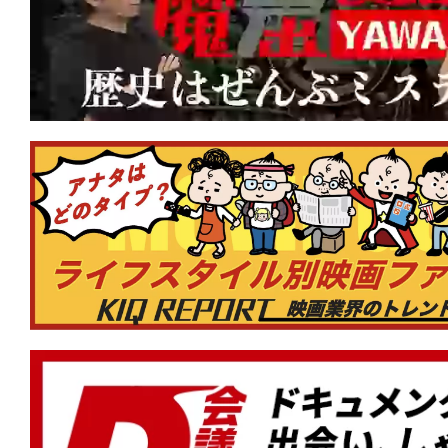
て
一
日
を
ハ
ッ
ピ
ー
に
し
ち
ゃ
お
う。