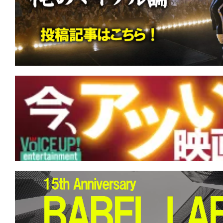
の
映
画
の
ネ
タ
が
満
載
な
メ
デ
ィ
ア
で