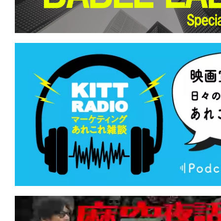
す。
映
画
の
ネ
タ
を
み
ん
な
で
シ
ェ
ア
し