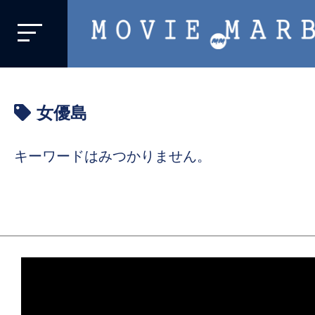
MOVIE
MARBIE
業
界
女優島
初、
映
キーワードはみつかりません。
画
バ
イ
ラ
ル
メ
デ
ィ