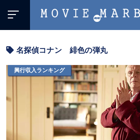
MOVIE
MARBIE
業
界
名探偵コナン 緋色の弾丸
初、
映
画
興行収入ランキング
バ
イ
ラ
ル
メ
デ
ィ