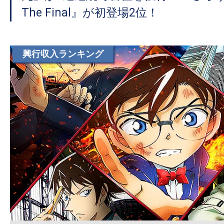
て
The Final』が初登場2位！
一
日
を
興行収入ランキング
ハ
ッ
ピ
ー
に
し
ち
ゃ
お
う。