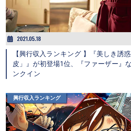
ア
登
場！
MOVIE
MARBIE（ム
2021.05.18
ー
【興行収入ランキング 】『美しき誘惑
ビ
ー
皮」』が初登場1位、『ファーザー』
マ
ンクイン
ー
ビ
ー）
興行収入ランキング
は
世
界
中