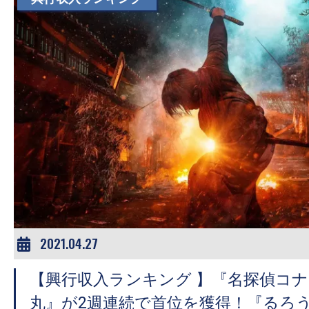
す。
映
画
の
ネ
タ
を
み
ん
な
で
シ
2021.04.27
ェ
ア
【興行収入ランキング 】『名探偵コ
し
丸』が2週連続で首位を獲得！『るろ