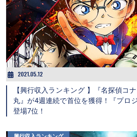
の
映
画
の
ネ
タ
が
満
2021.05.12
載
な
【興行収入ランキング 】『名探偵コ
メ
丸』が4週連続で首位を獲得！『プロ
デ
登場7位！
ィ
ア
で
興行収入ランキング