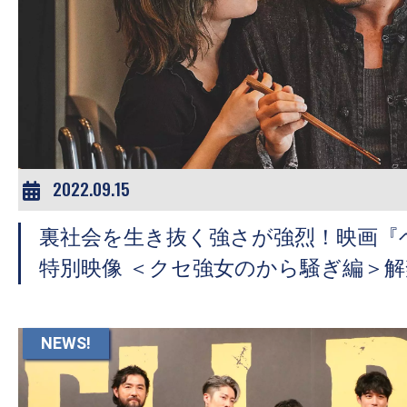
の
映
画
の
ネ
タ
が
2022.09.15
満
載
裏社会を生き抜く強さが強烈！映画『
な
特別映像 ＜クセ強女のから騒ぎ編＞解
メ
デ
ィ
NEWS!
ア
で