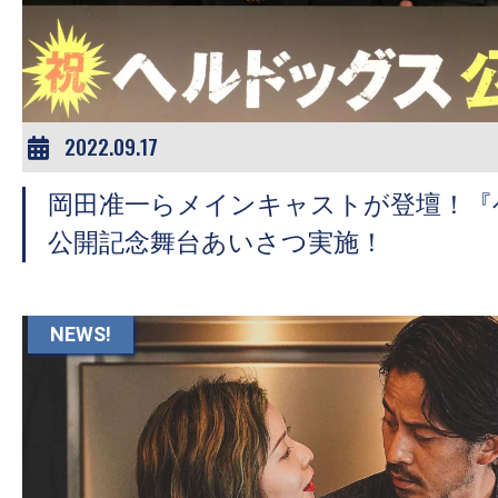
ア
登
場！
MOVIE
MARBIE（ム
2022.09.17
ー
岡田准一らメインキャストが登壇！『
ビ
ー
公開記念舞台あいさつ実施！
マ
ー
ビ
NEWS!
ー）
は
世
界
中