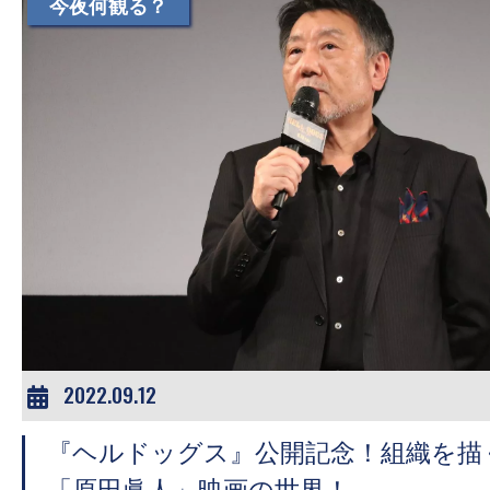
て
今夜何観る？
一
日
を
ハ
ッ
ピ
ー
に
し
ち
ゃ
お
2022.09.12
う。
『ヘルドッグス』公開記念！組織を描