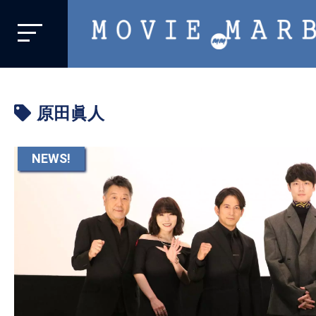
MOVIE
MARBIE
業
界
原田眞人
初、
映
画
NEWS!
バ
イ
ラ
ル
メ
デ
ィ