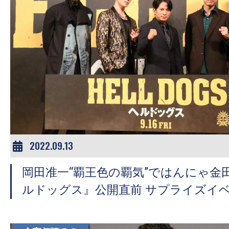
す。
映
画
の
ネ
タ
を
み
ん
な
2022.09.13
で
シ
岡田准一“覇王色の覇気”ではんにゃ金
ェ
ルドッグス』公開直前 サプライズイ
ア
し