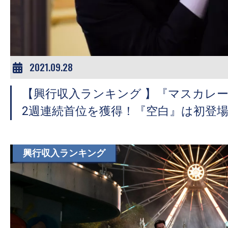
ア
登
場！
MOVIE
MARBIE（ム
2021.09.28
ー
【興行収入ランキング 】『マスカレ
ビ
ー
2週連続首位を獲得！『空白』は初登場
マ
ー
ビ
興行収入ランキング
ー）
は
世
界
中