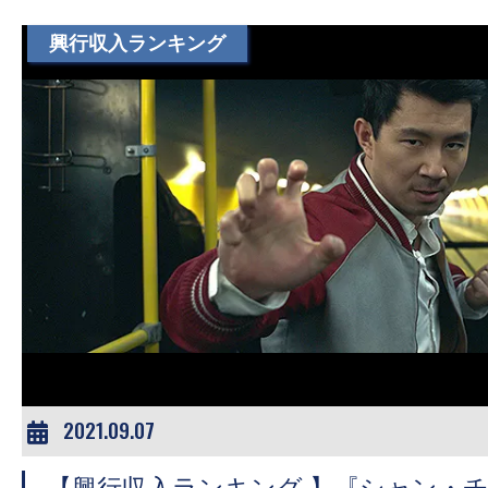
て
一
興行収入ランキング
日
を
ハ
ッ
ピ
ー
に
し
ち
ゃ
お
う。
2021.09.07