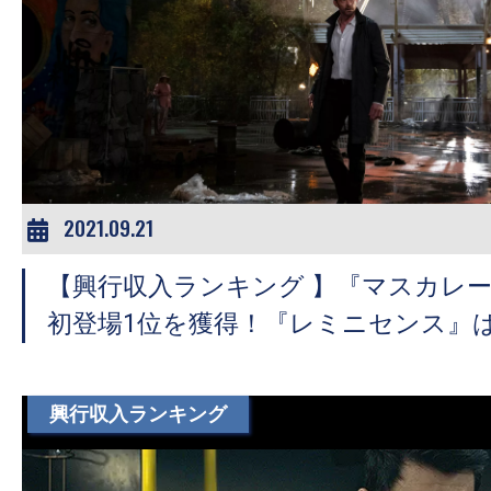
の
映
画
の
ネ
タ
が
2021.09.21
満
載
【興行収入ランキング 】『マスカレ
な
初登場1位を獲得！『レミニセンス』
メ
デ
ィ
興行収入ランキング
ア
で