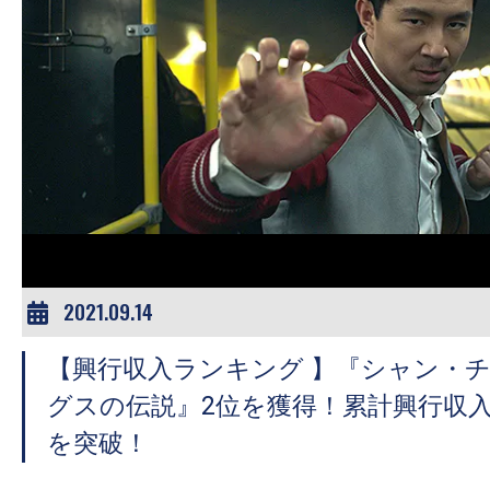
す。
映
画
の
ネ
タ
を
み
ん
な
2021.09.14
で
シ
【興行収入ランキング 】『シャン・
ェ
グスの伝説』2位を獲得！累計興行収入
ア
を突破！
し