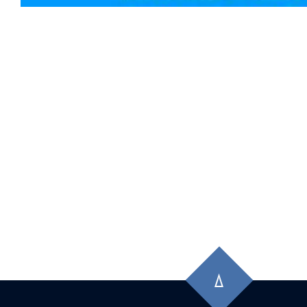
先
頭
に