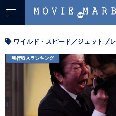
MOVIE
MARBIE
業
界
ワイルド・スピード／ジェットブ
初、
映
画
興行収入ランキング
バ
イ
ラ
ル
メ
デ
ィ