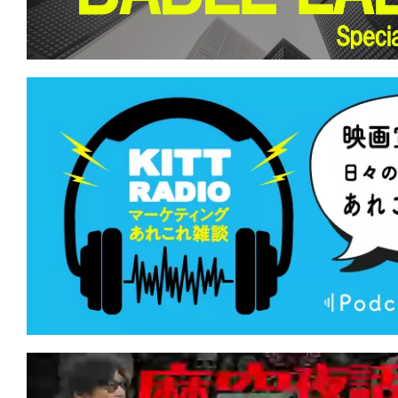
て
一
日
を
ハ
ッ
ピ
ー
に
し
ち
ゃ
お
う。