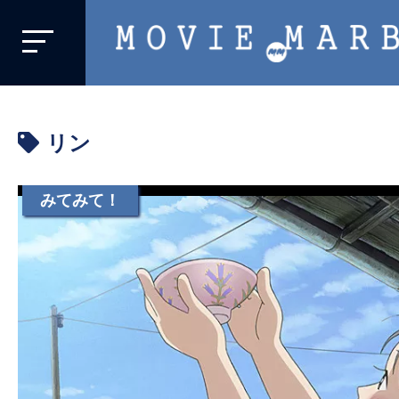
MOVIE
MARBIE
業
界
リン
初、
映
画
みてみて！
バ
イ
ラ
ル
メ
デ
ィ