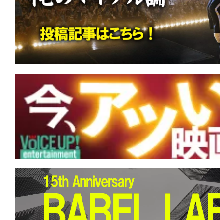
す。
映
画
の
ネ
タ
を
み
ん
な
で
シ
ェ
ア
し