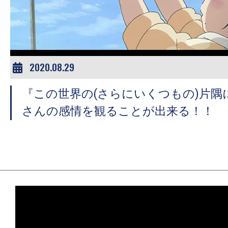
ア
登
場！
MOVIE
MARBIE（ム
2020.08.29
ー
『この世界の(さらにいくつもの)片隅
ビ
ー
さんの感情を観ることが出来る！！
マ
ー
ビ
ー）
は
世
界
中