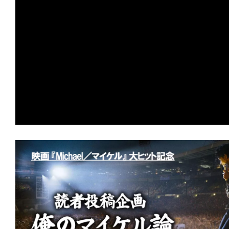
の
映
画
の
ネ
タ
が
満
載
な
メ
デ
ィ
ア
で