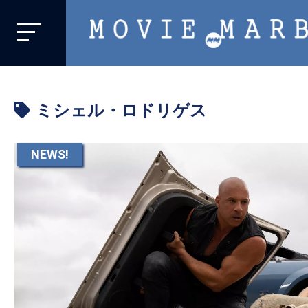
MOVIE
MARBIE
業
界
ミシェル・ロドリゲス
初、
映
画
NEWS!
バ
イ
ラ
ル
メ
デ
ィ