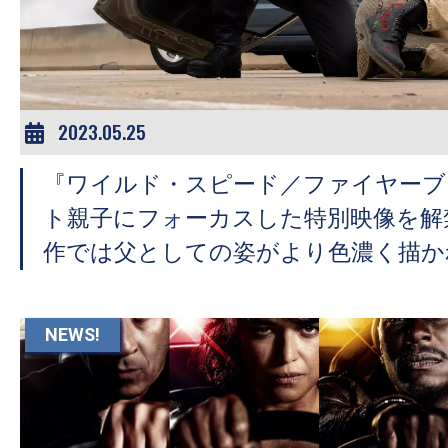
ア
登
場！
MOVIE
MARBIE（ム
2023.05.25
ー
『ワイルド・スピード／ファイヤーブ
ビ
ー
ト親子にフォーカスした特別映像を解
マ
作では父としての姿がより色濃く描か
ー
ビ
ー）
NEWS!
は
世
界
中