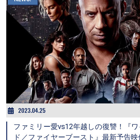
す。
映
画
の
ネ
タ
を
み
ん
な
で
シ
2023.04.25
ェ
ア
ファミリー愛vs12年越しの復讐！『
し
ド／ファイヤーブースト』最新予告映