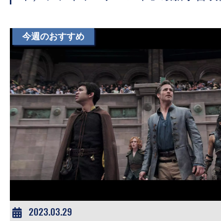
て
一
日
今週のおすすめ
を
ハ
ッ
ピ
ー
に
し
ち
ゃ
お
う。
2023.03.29