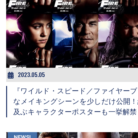
の
映
画
の
ネ
タ
が
満
2023.05.05
載
な
『ワイルド・スピード／ファイヤーブ
メ
なメイキングシーンを少しだけ公開！
デ
及ぶキャラクターポスターも一挙解禁
ィ
ア
で
NEWS!