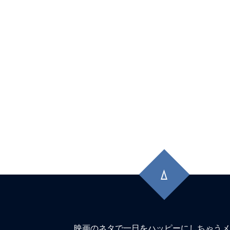
先
頭
に
戻
る
映画のネタで一日をハッピーにしちゃうメ