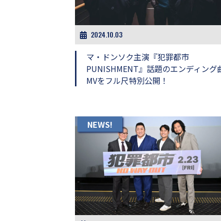
ビ
ー）
は
世
2024.10.03
界
中
マ・ドンソク主演『犯罪都市
の
PUNISHMENT』話題のエンディング
映
MVをフル尺特別公開！
画
の
ネ
タ
が
NEWS!
満
載
な
メ
デ
ィ
ア
で
す。
映