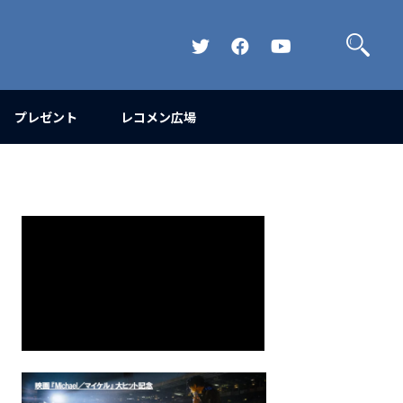
検
索
Official
Official
Official
Twitter
FaceBook
YouTube
Channel
プレゼント
レコメン広場