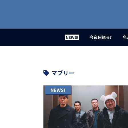
業
界
初、
映
画
バ
イ
NEWS!
今夜何観る?
今
ラ
ル
メ
デ
ィ
ア
マブリー
登
場！
MOVIE
NEWS!
MARBIE（ム
ー
ビ
ー
マ
ー