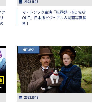
2023.11.07
ソク
マ・ドンソク主演『犯罪都市 NO WAY
リ
OUT』日本版ビジュアル＆場面写真解
の
禁！
NEWS!
2022.10.12