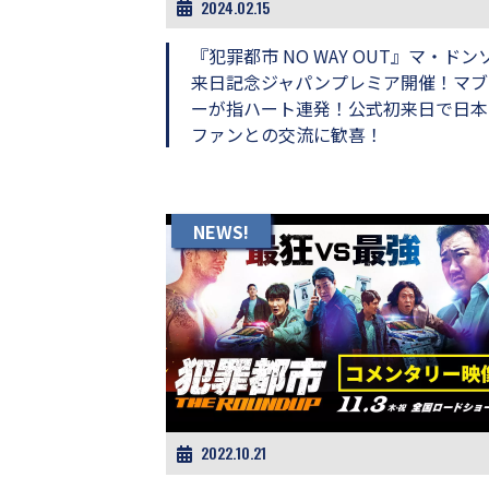
2024.02.15
画
の
『犯罪都市 NO WAY OUT』マ・ドン
ネ
来日記念ジャパンプレミア開催！マブ
タ
を
ーが指ハート連発！公式初来日で日本
み
ファンとの交流に歓喜！
ん
な
で
シ
NEWS!
ェ
ア
し
て
一
日
を
ハ
ッ
ピ
ー
2022.10.21
に