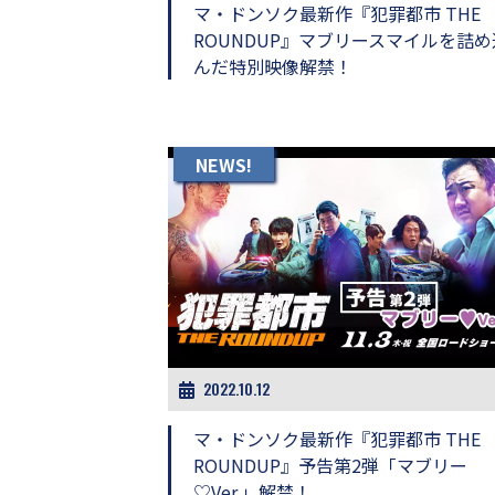
し
マ・ドンソク最新作『犯罪都市 THE
ち
ROUNDUP』マブリースマイルを詰め
ゃ
んだ特別映像解禁！
お
う。
NEWS!
2022.10.12
マ・ドンソク最新作『犯罪都市 THE
ROUNDUP』予告第2弾「マブリー
♡Ver.」解禁！