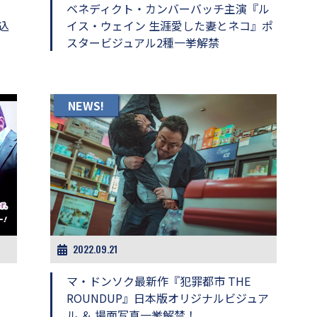
ベネディクト・カンバーバッチ主演『ル
込
イス・ウェイン 生涯愛した妻とネコ』ポ
スタービジュアル2種一挙解禁
NEWS!
2022.09.21
マ・ドンソク最新作『犯罪都市 THE
ROUNDUP』日本版オリジナルビジュア
ル ＆ 場面写真一挙解禁！